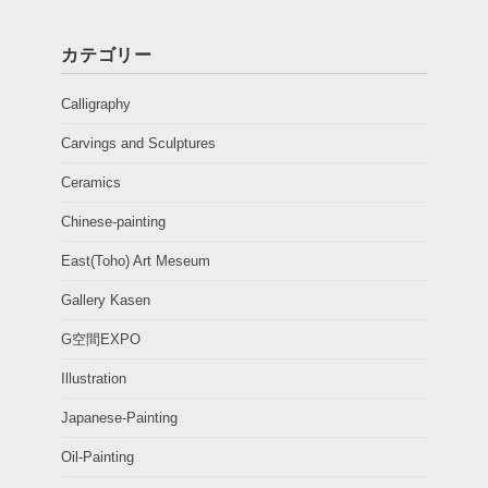
カテゴリー
Calligraphy
Carvings and Sculptures
Ceramics
Chinese-painting
East(Toho) Art Meseum
Gallery Kasen
G空間EXPO
Illustration
Japanese-Painting
Oil-Painting