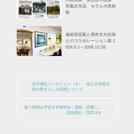
宋義文作品 セラルボ美術
館
備前焼花瓶と堀井文夫絵画
とのコラボレーション展 2
026.5.1～2026.12.28.
安川満氏インタビュー（８）－造山古墳前方
部の野ざらしの石棺について
第７回岡山平安文学研究会－講師：原豊二、
花谷美紅－2022.6.4.