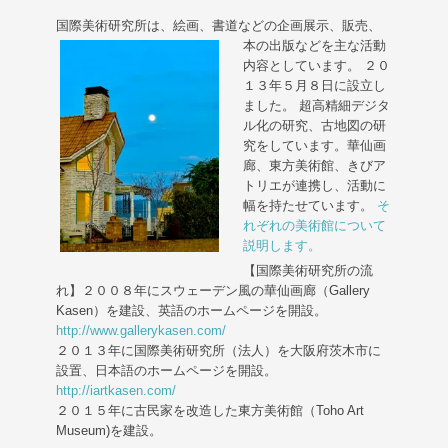
国際美術研究所は、絵画、書道などの企画展示、販売、
本の出版などを主な活動
内容としています。 ２０
１３年５月８日に設立し
ました。 超高精細デジタ
ル化の研究、古地図の研
究をしています。華仙画
廊、東方美術館、きびア
トリエが連携し、活動に
幅を持たせています。
そ
れぞれの美術館について
説明します。
【国際美術研究所の流
れ】２００８年にスウェーデン風の華仙画廊（Gallery
Kasen）を建設、英語のホームページを開設。
http://www.gallerykasen.com/
２０１３年に国際美術研究所（法人）を大阪府茨木市に
設置、日本語のホームページを開設。
http://iartkasen.com/
２０１５年に古民家を改造した東方美術館（Toho Art
Museum)を建設。