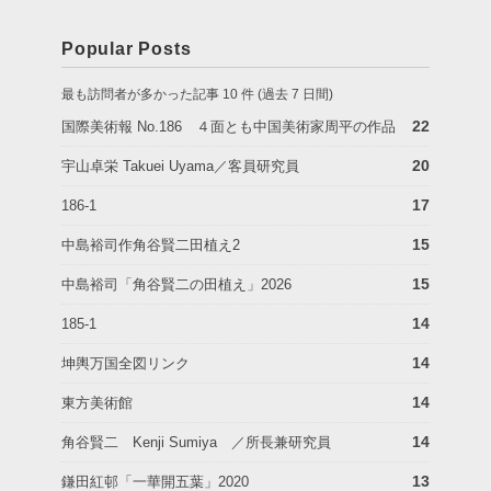
Popular Posts
最も訪問者が多かった記事 10 件 (過去 7 日間)
22
国際美術報 No.186 ４面とも中国美術家周平の作品
20
宇山卓栄 Takuei Uyama／客員研究員
17
186-1
15
中島裕司作角谷賢二田植え2
15
中島裕司「角谷賢二の田植え」2026
14
185-1
14
坤輿万国全図リンク
14
東方美術館
14
角谷賢二 Kenji Sumiya ／所長兼研究員
13
鎌田紅邨「一華開五葉」2020