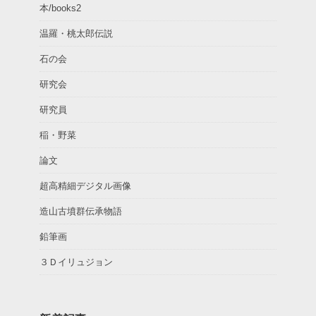
本/books2
温羅・桃太郎伝説
石の会
研究会
研究員
稲・野菜
論文
超高精細デジタル画像
造山古墳群伝承物語
鉛筆画
３Ｄイリュジョン