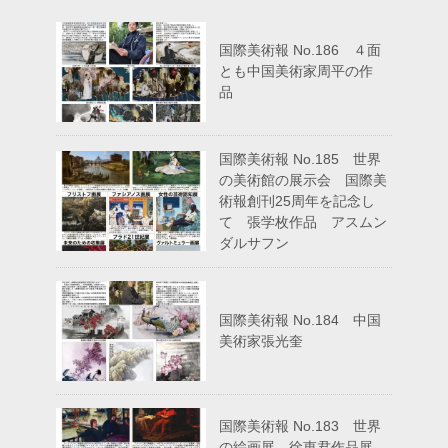
国際美術報 No.186 ４面
とも中国美術家周平の作
品
国際美術報 No.185 世界
の美術館の展示会 国際美
術報創刊25周年を記念し
て 張学枚作品 アスムン
ダルサフン
国際美術報 No.184 中国
美術家張光奎
国際美術報 No.183 世界
の絵画展 徐恵君作品展