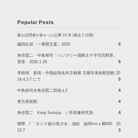
Popular Posts
最も訪問者が多かった記事 10 件 (過去 1 日間)
5
鎌田紅邨「一華開五葉」2020
角谷賢二・中島裕司「ハンガリー国騎士十字功労勲章」
5
受章 2026.1.29.
李暁明 新境－中国絵画名作京都展 京都市美術館別館 20
5
24.4.2-7.にて
4
中島裕司作角谷賢二田植え2
4
東方美術館
4
角谷賢二 Kenji Sumiya ／所長兼研究員
鄧華 / 「タジク族の美少女」油絵 縦80cmｘ横600 20
3
23.7.