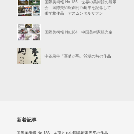
国際美術報 No.185 世界の美術館の展示
会 国際美術報創刊25周年を記念して
張学枚作品 アスムンダルサフン
国際美術報 No.184 中国美術家張光奎
中谷泉牛「塞翁が馬」92歳の時の作品
新着記事
国際美術報 No.186 ４面とも中国美術家周平の作品