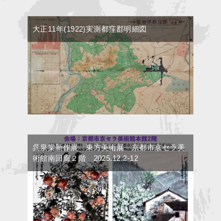
大正11年(1922)実測都窪郡明細図
呉泉棠新作展 東方美術展 京都市京セラ美
術館南回廊２階 2025.12.2-12