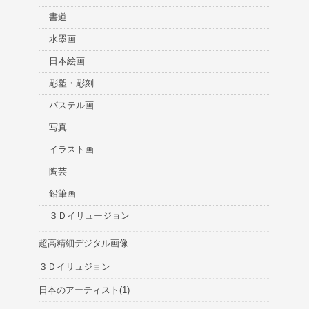
書道
水墨画
日本絵画
彫塑・彫刻
パステル画
写真
イラスト画
陶芸
鉛筆画
３Ｄイリュージョン
超高精細デジタル画像
３Ｄイリュジョン
日本のアーティスト(1)