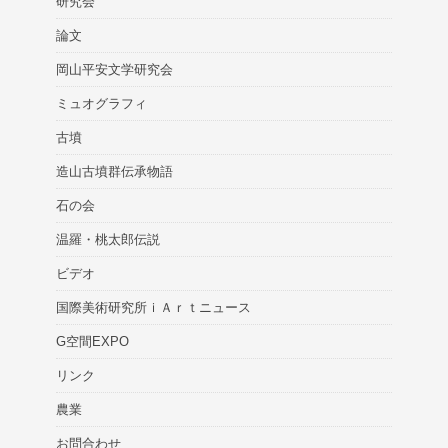
研究会
論文
岡山平安文学研究会
ミュオグラフィ
古墳
造山古墳群伝承物語
石の会
温羅・桃太郎伝説
ビデオ
国際美術研究所ｉＡｒｔニュース
G空間EXPO
リンク
農業
お問合わせ