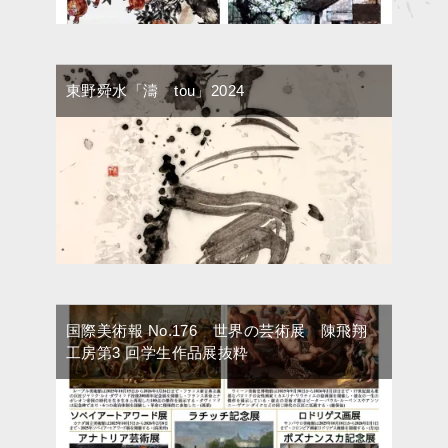
東野舜水「濤 tou」2024
国際美術報 No.176 世界の芸術展 陳飛翔
工房第3 回学生作品展抜粋