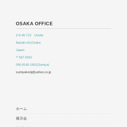
OSAKA OFFICE
2-6-45-713 Unobe
Ibaraki-shi,Osaka
Japan
〒567-0042
090-8140-1901(Sumiya)
sumiyakenji@yahoo.co.jp
ホーム
展示会