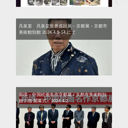
呉泉棠 呉泉棠世界巡回展－京都展－京都市
美術館別館 2024.4.9-14.にて
新境－中国絵画名作京都展 / 京都市美術館別
館２階 開幕式：2024.4.2