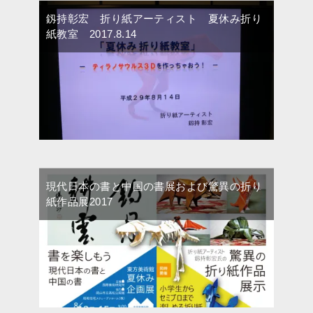
釼持彰宏 折り紙アーティスト 夏休み折り
紙教室 2017.8.14
現代日本の書と中国の書展および驚異の折り
紙作品展2017