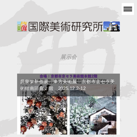
展示会
呉泉棠新作展 東方美術展 京都市京セラ美
術館南回廊２階 2025.12.2-12