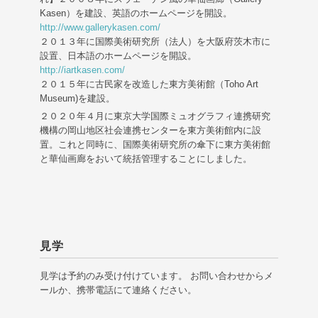
Kasen）を建設、英語のホームページを開設。
http://www.gallerykasen.com/
２０１３年に国際美術研究所（法人）を大阪府茨木市に
設置、日本語のホームページを開設。
http://iartkasen.com/
２０１５年に古民家を改造した東方美術館（Toho Art
Museum)を建設。
２０２０年４月に東京大学国際ミュオグラフィ連携研究
機構の岡山地区社会連携センターを東方美術館内に設
置。これと同時に、国際美術研究所の傘下に東方美術館
と華仙画廊をおいて統括管理することにしました。
見学
見学は予約のみ受け付けています。 お問い合わせからメ
ールか、携帯電話にて連絡ください。