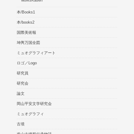
worksKasen
本/Books1
本/books2
国際美術報
坤輿万国全図
ミュオグラフィアート
ロゴ／Logo
研究員
研究会
論文
岡山平安文学研究会
ミュオグラフィ
古墳