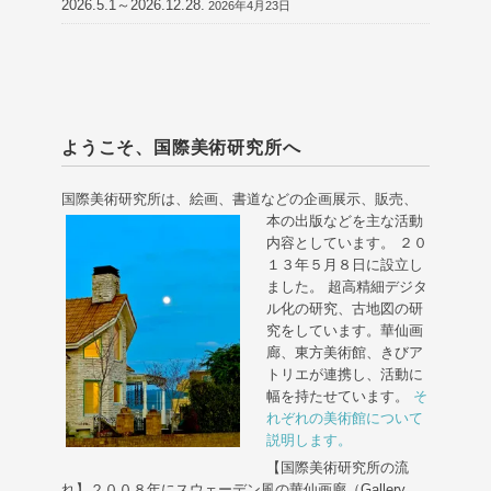
2026.5.1～2026.12.28.
2026年4月23日
ようこそ、国際美術研究所へ
国際美術研究所は、絵画、書道などの企画展示、販売、
本の出版などを主な活動
内容としています。 ２０
１３年５月８日に設立し
ました。 超高精細デジタ
ル化の研究、古地図の研
究をしています。華仙画
廊、東方美術館、きびア
トリエが連携し、活動に
幅を持たせています。
そ
れぞれの美術館について
説明します。
【国際美術研究所の流
れ】２００８年にスウェーデン風の華仙画廊（Gallery