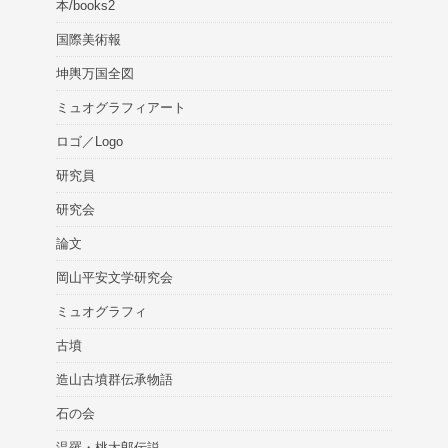
本/books2
国際美術報
坤輿万国全図
ミュオグラフィアート
ロゴ／Logo
研究員
研究会
論文
岡山平安文学研究会
ミュオグラフィ
古墳
造山古墳群伝承物語
石の会
温羅・桃太郎伝説