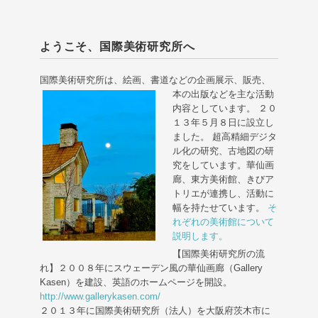
ようこそ、国際美術研究所へ
国際美術研究所は、絵画、書道などの企画展示、販売、
本の出版などを主な活動
内容としています。 ２０
１３年５月８日に設立し
ました。 超高精細デジタ
ル化の研究、古地図の研
究をしています。華仙画
廊、東方美術館、きびア
トリエが連携し、活動に
幅を持たせています。
そ
れぞれの美術館について
説明します。
【国際美術研究所の流
れ】２００８年にスウェーデン風の華仙画廊（Gallery
Kasen）を建設、英語のホームページを開設。
http://www.gallerykasen.com/
２０１３年に国際美術研究所（法人）を大阪府茨木市に