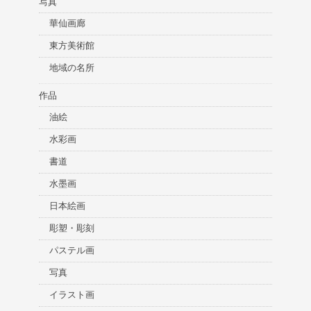
写真
華仙画廊
東方美術館
地域の名所
作品
油絵
水彩画
書道
水墨画
日本絵画
彫塑・彫刻
パステル画
写真
イラスト画