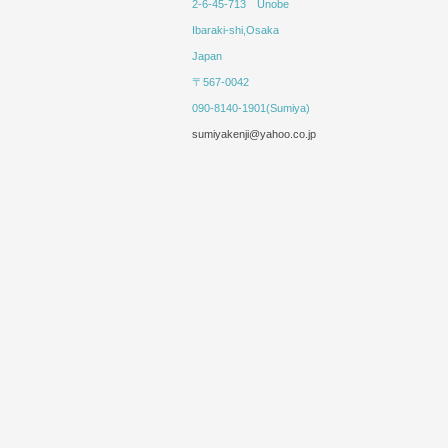
2-6-45-713 Unobe
Ibaraki-shi,Osaka
Japan
〒567-0042
090-8140-1901(Sumiya)
sumiyakenji@yahoo.co.jp