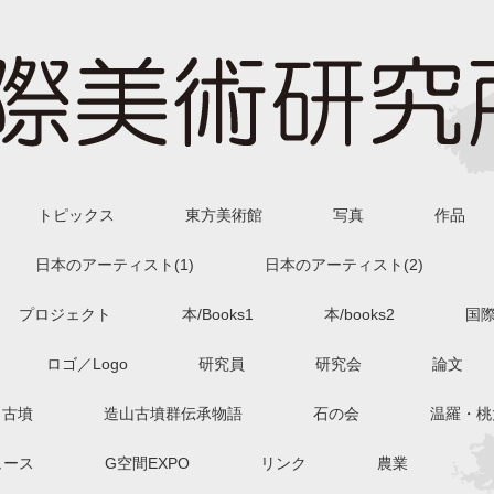
トピックス
東方美術館
写真
作品
日本のアーティスト(1)
日本のアーティスト(2)
プロジェクト
本/Books1
本/books2
国
ロゴ／Logo
研究員
研究会
論文
古墳
造山古墳群伝承物語
石の会
温羅・桃
ュース
G空間EXPO
リンク
農業