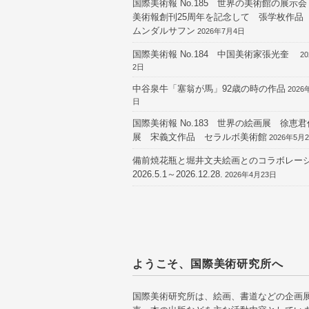
国際美術報 No.185 世界の美術館の展示
美術報創刊25周年を記念して 張学枚作品
ムンダルサフン
2026年7月4日
国際美術報 No.184 中国美術家張光奎
2
2日
中谷泉牛「塞翁が馬」92歳の時の作品
2026
日
国際美術報 No.183 世界の絵画展 徐恵
展 宋義文作品 セラルボ美術館
2026年5月
備前焼花瓶と堀井文夫絵画とのコラボレー
2026.5.1～2026.12.28.
2026年4月23日
ようこそ、国際美術研究所へ
国際美術研究所は、絵画、書道などの企画