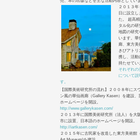
売、本の出版などを主な活動
内容としてい
２０１３年
日に設立し
た。 超高
タル化の研
地図の研究
います。華
廊、東方美
きびアトリ
携し、活動
持たせてい
それぞれの
について説
す。
【国際美術研究所の流れ】２００８年にス
ン風の華仙画廊（Gallery Kasen）を建設
ホームページを開設。
http://www.gallerykasen.com/
２０１３年に国際美術研究所（法人）を大
市に設置、日本語のホームページを開設。
http://iartkasen.com/
２０１５年に古民家を改造した東方美術館（T
Art Museum)を建設。