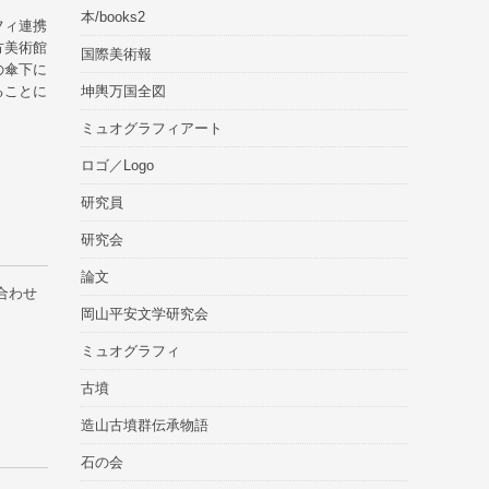
本/books2
フィ連携
方美術館
国際美術報
の傘下に
ることに
坤輿万国全図
ミュオグラフィアート
ロゴ／Logo
研究員
研究会
論文
合わせ
岡山平安文学研究会
。
ミュオグラフィ
古墳
造山古墳群伝承物語
石の会