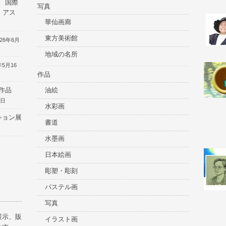
会 国際
写真
 アス
華仙画廊
東方美術館
026年6月
地域の名所
年5月16
作品
君作品
油絵
2日
水彩画
ション展
書道
水墨画
日本絵画
彫塑・彫刻
パステル画
写真
展示、販
イラスト画