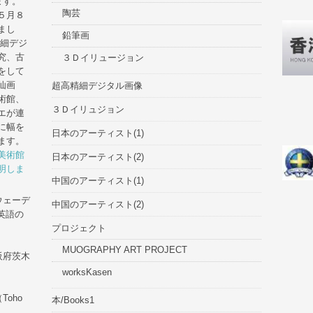
ます。
陶芸
５月８
まし
鉛筆画
精細デジ
究、古
３Ｄイリュージョン
をして
仙画
超高精細デジタル画像
術館、
３Ｄイリュジョン
エが連
に幅を
日本のアーティスト(1)
ます。
美術館
日本のアーティスト(2)
明しま
中国のアーティスト(1)
ウェーデ
中国のアーティスト(2)
、英語の
プロジェクト
MUOGRAPHY ART PROJECT
阪府茨木
worksKasen
oho
本/Books1