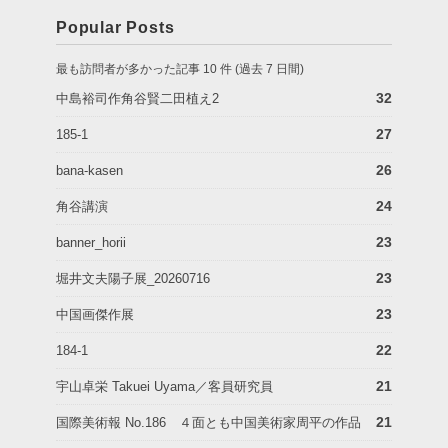
Popular Posts
最も訪問者が多かった記事 10 件 (過去 7 日間)
32
中島裕司作角谷賢二田植え2
27
185-1
26
bana-kasen
24
角谷講演
23
banner_horii
23
堀井文夫陽子展_20260716
23
中国画傑作展
22
184-1
21
宇山卓栄 Takuei Uyama／客員研究員
21
国際美術報 No.186 ４面とも中国美術家周平の作品