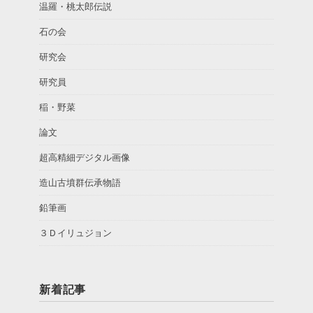
温羅・桃太郎伝説
石の会
研究会
研究員
稲・野菜
論文
超高精細デジタル画像
造山古墳群伝承物語
鉛筆画
３Ｄイリュジョン
新着記事