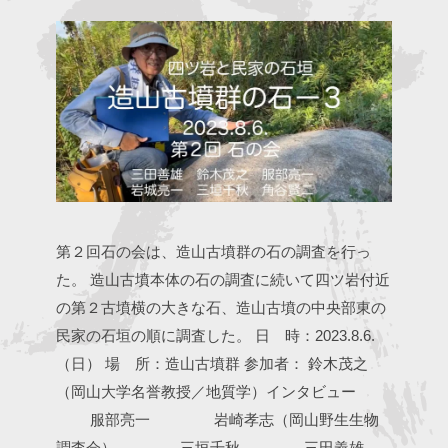
第２回石の会は、造山古墳群の石の調査を行っ
た。 造山古墳本体の石の調査に続いて四ツ岩付近
の第２古墳横の大きな石、造山古墳の中央部東の
民家の石垣の順に調査した。
日 時：2023.8.6.
（日）
場 所：造山古墳群
参加者： 鈴木茂之
（岡山大学名誉教授／地質学）インタビュー
服部亮一
岩崎孝志（岡山野生生物
調査会）
三垣千秋
三田義雄