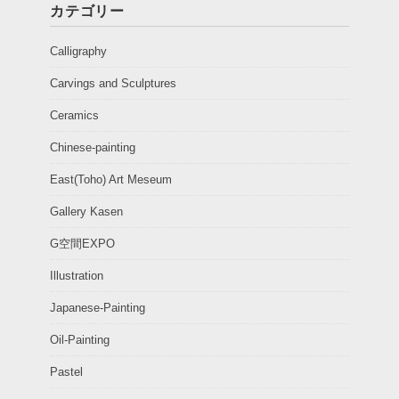
カテゴリー
Calligraphy
Carvings and Sculptures
Ceramics
Chinese-painting
East(Toho) Art Meseum
Gallery Kasen
G空間EXPO
Illustration
Japanese-Painting
Oil-Painting
Pastel