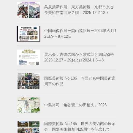
呉泉棠新作展 東方美術展 京都市京セ
ラ美術館南回廊２階 2025.12.2-12.7.
中国画傑作展ー岡山巡回展ー2024年６月1
2日から9月12日
展示会：吉備の国から紫式部と源氏物語
2023.12.27～29および2024.1.6～8.
国際美術報 No.186 ４面とも中国美術家
周平の作品
中島裕司「角谷賢二の田植え」2026
国際美術報 No.185 世界の美術館の展示
会 国際美術報創刊25周年を記念して