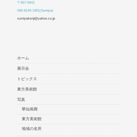
〒567-0042
090-8140-1901(Sumiya)
sumiyakenji@yahoo.co.jp
ホーム
展示会
トピックス
東方美術館
写真
華仙画廊
東方美術館
地域の名所