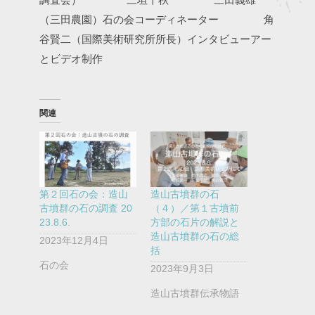
（三田農園）石の会コーディネーター
角
谷賢二（国際美術研究所所長）インタビューアー
とビデオ制作
関連
第２回石の会：造山
造山古墳群の石
古墳群の石の調査 20
（４）／第１古墳前
23.8.6.
方部の石片の解説と
造山古墳群の石の総
2023年12月4日
括
石の会
2023年9月3日
造山古墳群伝承物語