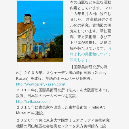
本の出版などを主な活動
内容としています。 ２０
１３年５月８日に設立し
ました。 超高精細デジタ
ル化の研究、古地図の研
究をしています。華仙画
廊、東方美術館、きびア
トリエが連携し、活動に
幅を持たせています。
そ
れぞれの美術館について
説明します。
【国際美術研究所の流
れ】２００８年にスウェーデン風の華仙画廊（Gallery
Kasen）を建設、英語のホームページを開設。
http://www.gallerykasen.com/
２０１３年に国際美術研究所（法人）を大阪府茨木市に
設置、日本語のホームページを開設。
http://iartkasen.com/
２０１５年に古民家を改造した東方美術館（Toho Art
Museum)を建設。
２０２０年４月に東京大学国際ミュオグラフィ連携研究
機構の岡山地区社会連携センターを東方美術館内に設