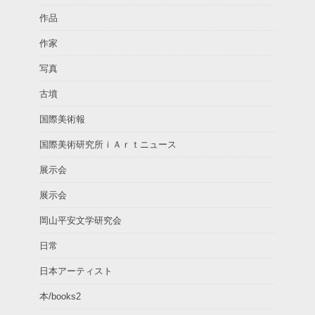
作品
作家
写真
古墳
国際美術報
国際美術研究所ｉＡｒｔニュース
展示会
展示会
岡山平安文学研究会
日常
日本アーティスト
本/books2