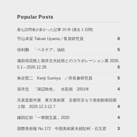
Popular Posts
最も訪問者が多かった記事 10 件 (過去 1 日間)
8
宇山卓栄 Takuei Uyama／客員研究員
5
徐剣鵬 「ベネチア」油絵
備前焼花瓶と堀井文夫絵画とのコラボレーション展 2026.
5
5.1～2026.12.28.
5
角谷賢二 Kenji Sumiya ／所長兼研究員
4
張学忠 「湖辺秋色」 水彩画 2001年
呉泉棠新作展 東方美術展 京都市京セラ美術館南回廊
4
２階 2025.12.2-12.7.
4
鎌田紅邨「一華開五葉」2020
3
国際美術報 No.172 中国美術家夫婦彭柯・石文君