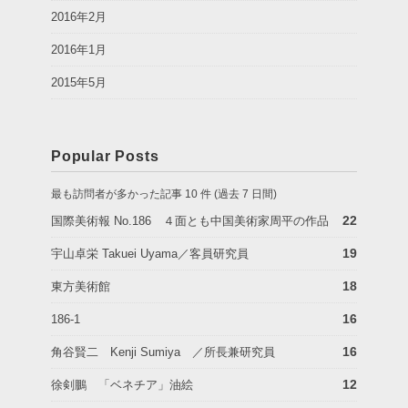
2016年2月
2016年1月
2015年5月
Popular Posts
最も訪問者が多かった記事 10 件 (過去 7 日間)
22
国際美術報 No.186 ４面とも中国美術家周平の作品
19
宇山卓栄 Takuei Uyama／客員研究員
18
東方美術館
16
186-1
16
角谷賢二 Kenji Sumiya ／所長兼研究員
12
徐剣鵬 「ベネチア」油絵