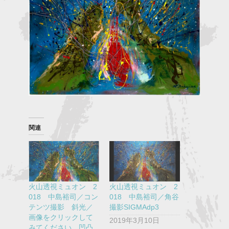
関連
火山透視ミュオン 2
火山透視ミュオン 2
018 中島裕司／コン
018 中島裕司／角谷
テンツ撮影 斜光／
撮影SIGMAdp3
画像をクリックして
2019年3月10日
みてください。凹凸