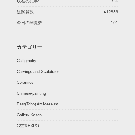
現在の記事:
336
総閲覧数:
412839
今日の閲覧数:
101
カテゴリー
Calligraphy
Carvings and Sculptures
Ceramics
Chinese-painting
East(Toho) Art Meseum
Gallery Kasen
G空間EXPO