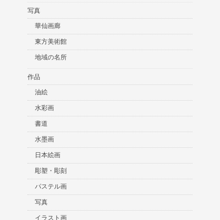
写真
華仙画廊
東方美術館
地域の名所
作品
油絵
水彩画
書道
水墨画
日本絵画
彫塑・彫刻
パステル画
写真
イラスト画