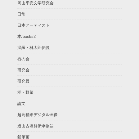
岡山平安文学研究会
日常
日本アーティスト
本/books2
温羅・桃太郎伝説
石の会
研究会
研究員
稲・野菜
論文
超高精細デジタル画像
造山古墳群伝承物語
鉛筆画