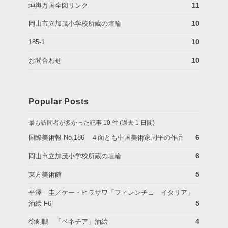
11
坤輿万国全図リンク
10
岡山市立加茂小学校所蔵の埴輪
10
185-1
10
お問合わせ
Popular Posts
最も訪問者が多かった記事 10 件 (過去 1 日間)
6
国際美術報 No.186 ４面とも中国美術家周平の作品
6
岡山市立加茂小学校所蔵の埴輪
5
東方美術館
平澤 圭／ケー・ヒラサワ「フィレンチェ イタリア」
5
油絵 F6
4
徐剣鵬 「ベネチア」油絵