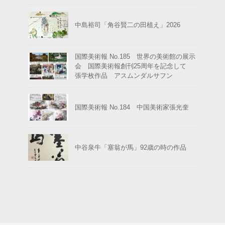
中島裕司「角谷賢二の田植え」2026
国際美術報 No.185 世界の美術館の展示
会 国際美術報創刊25周年を記念して
張学枚作品 アスムンダルサフン
国際美術報 No.184 中国美術家張光奎
中谷泉牛「塞翁が馬」92歳の時の作品