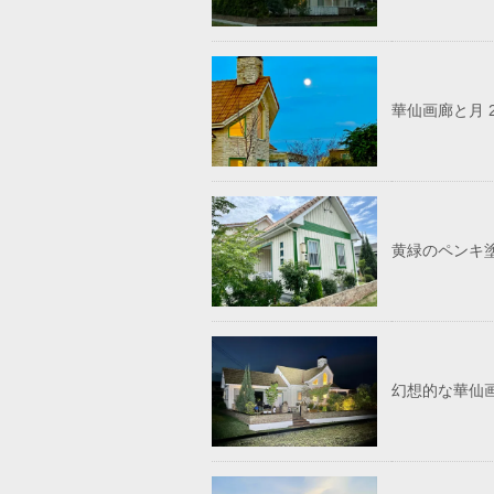
華仙画廊と月 202
黄緑のペンキ塗装
幻想的な華仙画