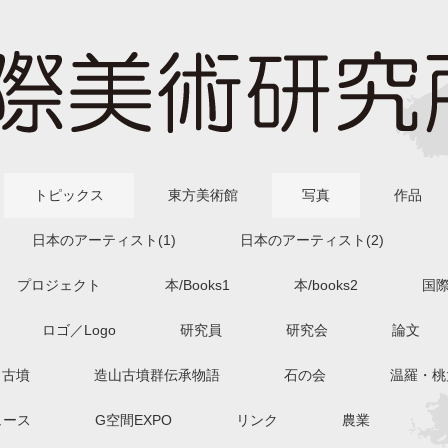
トピックス
東方美術館
写真
作品
日本のアーティスト(1)
日本のアーティスト(2)
プロジェクト
本/Books1
本/books2
国
ロゴ／Logo
研究員
研究会
論文
古墳
造山古墳群伝承物語
石の会
温羅・桃
ュース
G空間EXPO
リンク
農業