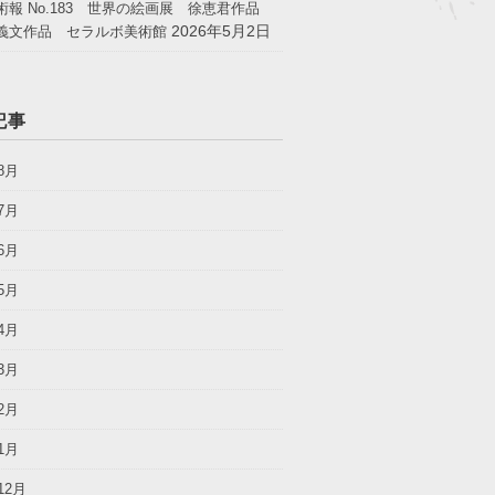
術報 No.183 世界の絵画展 徐恵君作品
2026年5月2日
義文作品 セラルボ美術館
記事
8月
7月
6月
5月
4月
3月
2月
1月
12月