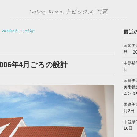
Gallery Kasen
,
トピックス
,
写真
2006年4月ごろの設計
最近
国際美
2
品
006年4月ごろの設計
中島裕
日
国際美
美術報
ムンダ
国際美
月2日
中谷泉
16日