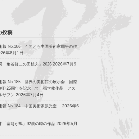
の投稿
術報 No.186 ４面とも中国美術家周平の作
026年8月1日
2026年7月9
司「角谷賢二の田植え」2026
術報 No.185 世界の美術館の展示会 国際
創刊25周年を記念して 張学枚作品 アス
2026年7月4日
ルサフン
2026年6
術報 No.184 中国美術家張光奎
2026年5月
牛「塞翁が馬」92歳の時の作品