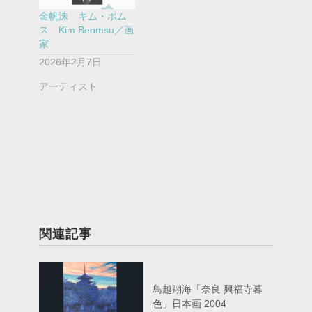
金帆洙 キム・ボム
ス Kim Beomsu／画
家
2026年2月7日
アーティスト
関連記事
鳥越翔海「奈良 興福寺暮
色」日本画 2004