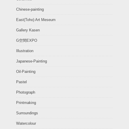
Chinese-painting
East(Toho) Art Meseum
Gallery Kasen
G空間EXPO
Illustration
Japanese-Painting
Oil-Painting
Pastel
Photograph
Printmaking
Surroundings
Watercolour