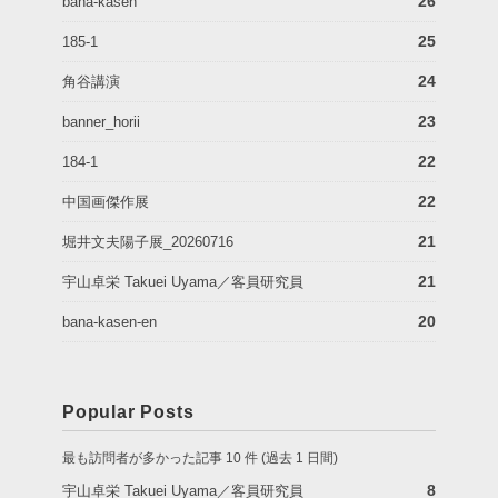
26
bana-kasen
25
185-1
24
角谷講演
23
banner_horii
22
184-1
22
中国画傑作展
21
堀井文夫陽子展_20260716
21
宇山卓栄 Takuei Uyama／客員研究員
20
bana-kasen-en
Popular Posts
最も訪問者が多かった記事 10 件 (過去 1 日間)
8
宇山卓栄 Takuei Uyama／客員研究員