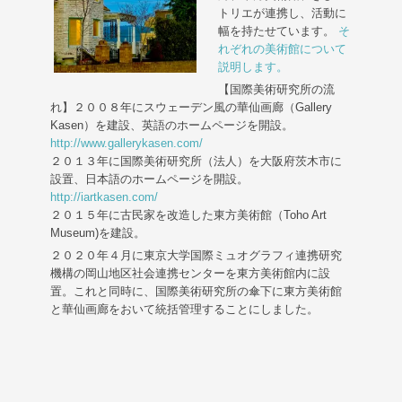
トリエが連携し、活動に
幅を持たせています。
そ
れぞれの美術館について
説明します。
【国際美術研究所の流
れ】２００８年にスウェーデン風の華仙画廊（Gallery
Kasen）を建設、英語のホームページを開設。
http://www.gallerykasen.com/
２０１３年に国際美術研究所（法人）を大阪府茨木市に
設置、日本語のホームページを開設。
http://iartkasen.com/
２０１５年に古民家を改造した東方美術館（Toho Art
Museum)を建設。
２０２０年４月に東京大学国際ミュオグラフィ連携研究
機構の岡山地区社会連携センターを東方美術館内に設
置。これと同時に、国際美術研究所の傘下に東方美術館
と華仙画廊をおいて統括管理することにしました。