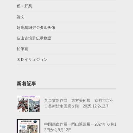
稲・野菜
論文
超高精細デジタル画像
造山古墳群伝承物語
鉛筆画
３Ｄイリュジョン
新着記事
呉泉棠新作展 東方美術展 京都市京セ
ラ美術館南回廊２階 2025.12.2-12.7.
中国画傑作展ー岡山巡回展ー2024年６月1
2日から9月12日