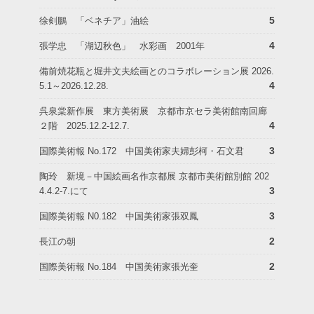
5
徐剣鵬 「ベネチア」油絵
4
張学忠 「湖辺秋色」 水彩画 2001年
備前焼花瓶と堀井文夫絵画とのコラボレーション展 2026.
4
5.1～2026.12.28.
呉泉棠新作展 東方美術展 京都市京セラ美術館南回廊
4
２階 2025.12.2-12.7.
3
国際美術報 No.172 中国美術家夫婦彭柯・石文君
陶玲 新境－中国絵画名作京都展 京都市美術館別館 202
3
4.4.2-7.にて
3
国際美術報 N0.182 中国美術家張双鳳
2
長江の朝
2
国際美術報 No.184 中国美術家張光奎