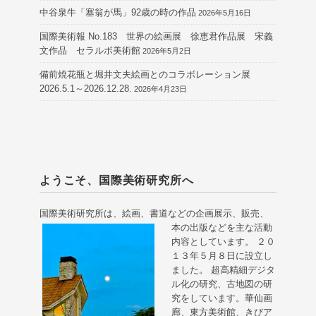
中谷泉牛「塞翁が馬」92歳の時の作品
2026年5月16日
国際美術報 No.183 世界の絵画展 徐恵君作品展 宋義
文作品 セラルボ美術館
2026年5月2日
備前焼花瓶と堀井文夫絵画とのコラボレーション展
2026.5.1～2026.12.28.
2026年4月23日
ようこそ、国際美術研究所へ
国際美術研究所は、絵画、書道などの企画展示、販売、
本の出版などを主な活動
内容としています。 ２０
１３年５月８日に設立し
ました。 超高精細デジタ
ル化の研究、古地図の研
究をしています。華仙画
廊、東方美術館、きびア