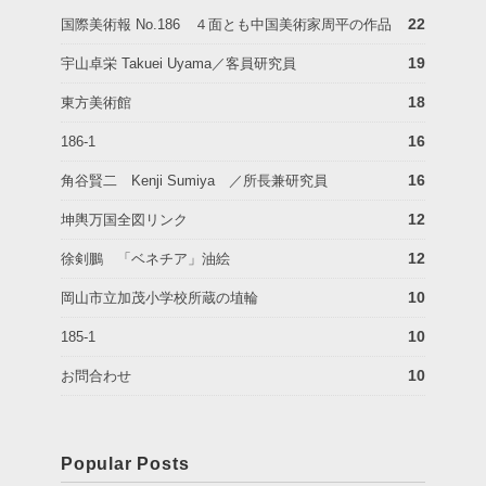
22
国際美術報 No.186 ４面とも中国美術家周平の作品
19
宇山卓栄 Takuei Uyama／客員研究員
18
東方美術館
16
186-1
16
角谷賢二 Kenji Sumiya ／所長兼研究員
12
坤輿万国全図リンク
12
徐剣鵬 「ベネチア」油絵
10
岡山市立加茂小学校所蔵の埴輪
10
185-1
10
お問合わせ
Popular Posts