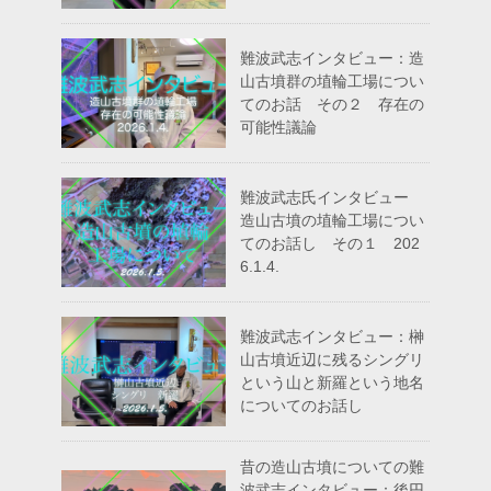
難波武志インタビュー：造
山古墳群の埴輪工場につい
てのお話 その２ 存在の
可能性議論
難波武志氏インタビュー
造山古墳の埴輪工場につい
てのお話し その１ 202
6.1.4.
難波武志インタビュー：榊
山古墳近辺に残るシングリ
という山と新羅という地名
についてのお話し
昔の造山古墳についての難
波武志インタビュー：後円