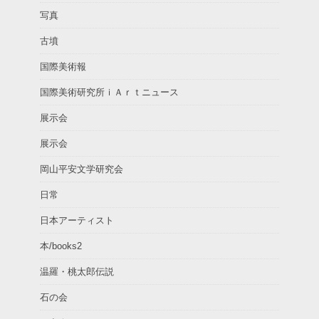
写真
古墳
国際美術報
国際美術研究所ｉＡｒｔニュース
展示会
展示会
岡山平安文学研究会
日常
日本アーティスト
本/books2
温羅・桃太郎伝説
石の会