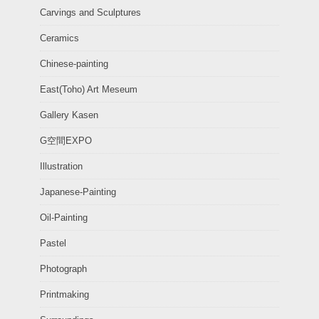
Carvings and Sculptures
Ceramics
Chinese-painting
East(Toho) Art Meseum
Gallery Kasen
G空間EXPO
Illustration
Japanese-Painting
Oil-Painting
Pastel
Photograph
Printmaking