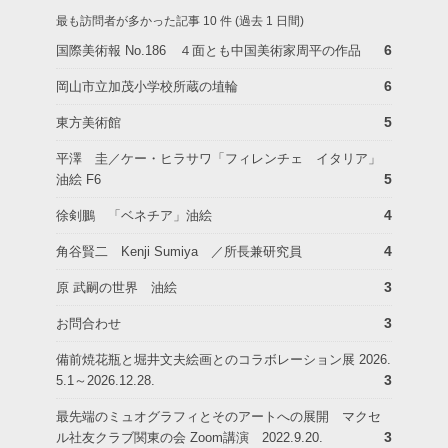
最も訪問者が多かった記事 10 件 (過去 1 日間)
6
国際美術報 No.186 ４面とも中国美術家周平の作品
6
岡山市立加茂小学校所蔵の埴輪
5
東方美術館
平澤 圭／ケー・ヒラサワ「フィレンチェ イタリア」
5
油絵 F6
4
徐剣鵬 「ベネチア」油絵
4
角谷賢二 Kenji Sumiya ／所長兼研究員
3
原 武嗣の世界 油絵
3
お問合わせ
備前焼花瓶と堀井文夫絵画とのコラボレーション展 2026.
3
5.1～2026.12.28.
最先端のミュオグラフィとそのアートへの展開 マクセ
3
ル社友クラブ関東の会 Zoom講演 2022.9.20.