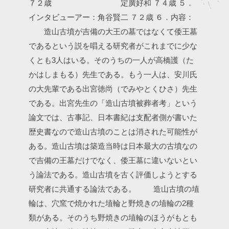
７２歳
定廣好和 ７４歳
５．
インタビューアー：角谷賢二 ７２歳
６．内容：
造山古墳が吉備の大王の墓ではなくて倭王墓
であるという説を唱える研究者がこれまでに少な
くとも3人はいる。そのうちの一人が高橋護（た
かはしまもる）先生である。もう一人は、安川氏
の大先輩である出宮徳尚（でみやとくひさ）先生
である。出宮先生の「造山古墳被葬者考」という
論文では、古事記、日本書紀は支配者側が書いた
歴史書なので造山古墳のことは消された可能性が
ある。造山古墳は築造当時は日本最大の古墳なの
で吉備の王墓だけでなく、倭王墓に違いないとい
う論法である。造山古墳を古く評価しようとする
研究者に共通する論法である。
造山古墳の埴
輪は、穴窯で焼かれた埴輪と野焼きの埴輪の2種
類がある。そのうち野焼きの埴輪のほうがもとも