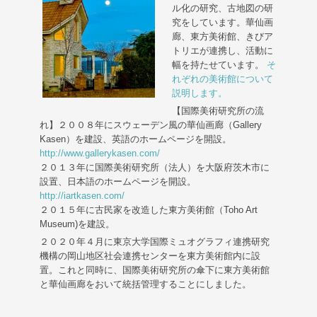
ル化の研究、古地図の研
究をしています。華仙画
廊、東方美術館、きびア
トリエが連携し、活動に
幅を持たせています。
そ
れぞれの美術館について
説明します。
【国際美術研究所の流
れ】２００８年にスウェーデン風の華仙画廊（Gallery
Kasen）を建設、英語のホームページを開設。
http://www.gallerykasen.com/
２０１３年に国際美術研究所（法人）を大阪府茨木市に
設置、日本語のホームページを開設。
http://iartkasen.com/
２０１５年に古民家を改造した東方美術館（Toho Art
Museum)を建設。
２０２０年４月に東京大学国際ミュオグラフィ連携研究
機構の岡山地区社会連携センターを東方美術館内に設
置。これと同時に、国際美術研究所の傘下に東方美術館
と華仙画廊をおいて統括管理することにしました。