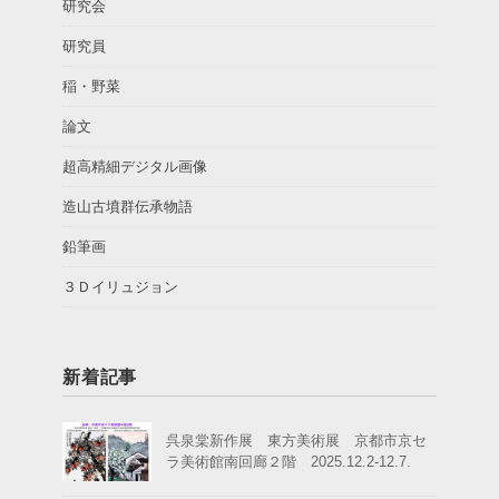
研究会
研究員
稲・野菜
論文
超高精細デジタル画像
造山古墳群伝承物語
鉛筆画
３Ｄイリュジョン
新着記事
呉泉棠新作展 東方美術展 京都市京セ
ラ美術館南回廊２階 2025.12.2-12.7.