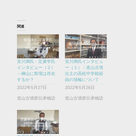
関連
安川満氏・定廣学氏
安川満氏インタビュ
インタビュー（２）
ー（１）－造山古墳
－榊山に祭壇は存在
出土の高松中学校経
するか？
由の埴輪について
2022年5月27日
2022年5月26日
造山古墳群伝承物語
造山古墳群伝承物語