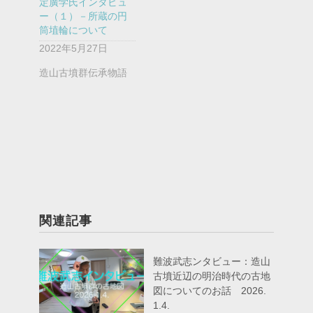
定廣学氏インタビュ
ー（１）－所蔵の円
筒埴輪について
2022年5月27日
造山古墳群伝承物語
関連記事
難波武志ンタビュー：造山
古墳近辺の明治時代の古地
図についてのお話 2026.
1.4.