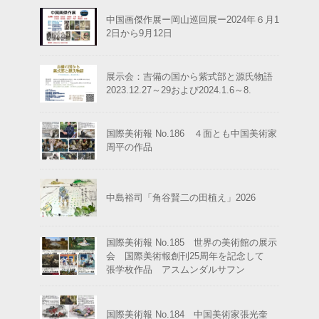
中国画傑作展ー岡山巡回展ー2024年６月1
2日から9月12日
展示会：吉備の国から紫式部と源氏物語
2023.12.27～29および2024.1.6～8.
国際美術報 No.186 ４面とも中国美術家
周平の作品
中島裕司「角谷賢二の田植え」2026
国際美術報 No.185 世界の美術館の展示
会 国際美術報創刊25周年を記念して
張学枚作品 アスムンダルサフン
国際美術報 No.184 中国美術家張光奎