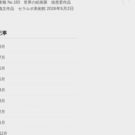
術報 No.183 世界の絵画展 徐恵君作品
2026年5月2日
義文作品 セラルボ美術館
記事
8月
7月
6月
5月
4月
3月
2月
1月
12月