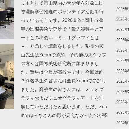
り主として岡山県内の青少年を対象に国
2025年
際理解学習推進のボランティア活動を行
2025年
っているそうです。2020.8.2に岡山市津
寺の国際美術研究所で「最先端科学とア
2025年
ートとの出会い－ミュオグラフィとは
2025年
－」と題して講義をしました。塾長の杉
2025年
山先生はZoomで参加、その他のスタッフ
2025年
の方々は国際美術研究所に集まりまし
2025年
た。塾生は全員が高校生です。今回は約
３０名塾生の皆さんは全員Zoomで参加し
2025年
ました。高校生の皆さんには、ミュオグ
2025年
ラフィおよびミュオグラフィアートを理
2025年
解していただけたと思います。ただ、Zoo
2025年
mではみなさんの顔が見えなかったのが残
2024年