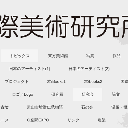
トピックス
東方美術館
写真
作品
日本のアーティスト(1)
日本のアーティスト(2)
プロジェクト
本/Books1
本/books2
国
ロゴ／Logo
研究員
研究会
論文
古墳
造山古墳群伝承物語
石の会
温羅・桃
ュース
G空間EXPO
リンク
農業