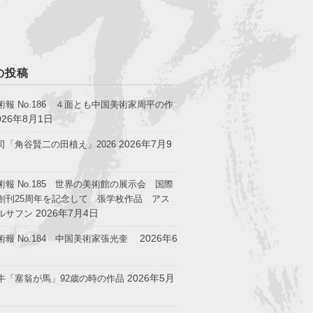
の投稿
術報 No.186 ４面とも中国美術家周平の作
026年8月1日
2026年7月9
司「角谷賢二の田植え」2026
術報 No.185 世界の美術館の展示会 国際
創刊25周年を記念して 張学枚作品 アス
2026年7月4日
ルサフン
2026年6
術報 No.184 中国美術家張光奎
2026年5月
牛「塞翁が馬」92歳の時の作品