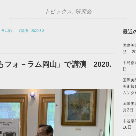
トピックス
,
研究会
ム岡山」で講演 2020.8.2
最近
国際美
2
品
フォ－ラム岡山」で講演 2020.
中島裕
日
国際美
美術報
ムンダ
国際美
月2日
中谷泉
16日