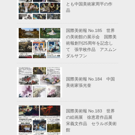
とも中国美術家周平の作
品
国際美術報 No.185 世界
の美術館の展示会 国際美
術報創刊25周年を記念し
て 張学枚作品 アスムン
ダルサフン
国際美術報 No.184 中国
美術家張光奎
国際美術報 No.183 世界
の絵画展 徐恵君作品展
宋義文作品 セラルボ美術
館