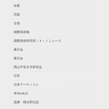
作家
写真
古墳
国際美術報
国際美術研究所ｉＡｒｔニュース
展示会
展示会
岡山平安文学研究会
日常
日本アーティスト
本/books2
温羅・桃太郎伝説