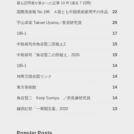
最も訪問者が多かった記事 10 件 (過去 7 日間)
22
国際美術報 No.186 ４面とも中国美術家周平の作品
20
宇山卓栄 Takuei Uyama／客員研究員
17
186-1
15
中島裕司作角谷賢二田植え2
15
中島裕司「角谷賢二の田植え」2026
14
185-1
14
坤輿万国全図リンク
14
東方美術館
14
角谷賢二 Kenji Sumiya ／所長兼研究員
13
鎌田紅邨「一華開五葉」2020
Popular Posts