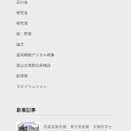
石の会
研究会
研究員
稲・野菜
論文
超高精細デジタル画像
造山古墳群伝承物語
鉛筆画
３Ｄイリュジョン
新着記事
呉泉棠新作展 東方美術展 京都市京セ