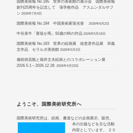
国際美術報 No.185 世界の美術館の展示会 国際美術報
創刊25周年を記念して 張学枚作品 アスムンダルサフ
ン
2026年7月4日
国際美術報 No.184 中国美術家張光奎
2026年6月2日
中谷泉牛「塞翁が馬」92歳の時の作品
2026年5月16日
国際美術報 No.183 世界の絵画展 徐恵君作品展 宋義
文作品 セラルボ美術館
2026年5月2日
備前焼花瓶と堀井文夫絵画とのコラボレーション展
2026.5.1～2026.12.28.
2026年4月23日
ようこそ、国際美術研究所へ
国際美術研究所は、絵画、書道などの企画展示、販売、
本の出版などを主な活動
内容としています。 ２０