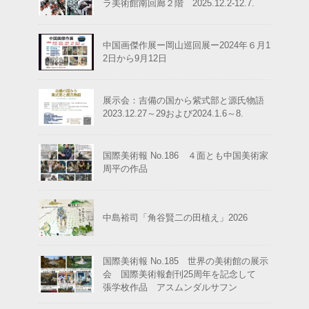
ラ美術館南回廊２階 2025.12.2-12.7.
中国画傑作展ー岡山巡回展ー2024年６月1
2日から9月12日
展示会：吉備の国から紫式部と源氏物語
2023.12.27～29および2024.1.6～8.
国際美術報 No.186 ４面とも中国美術家
周平の作品
中島裕司「角谷賢二の田植え」2026
国際美術報 No.185 世界の美術館の展示
会 国際美術報創刊25周年を記念して
張学枚作品 アスムンダルサフン