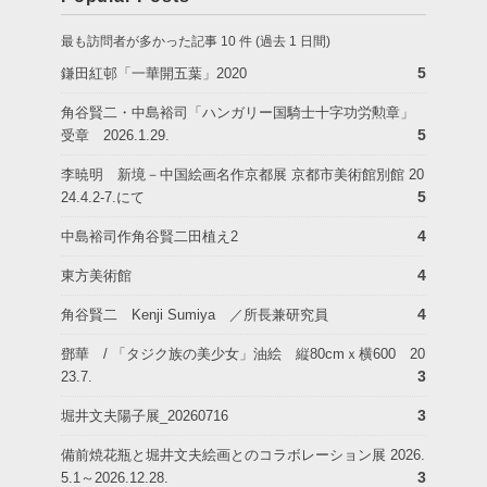
最も訪問者が多かった記事 10 件 (過去 1 日間)
5
鎌田紅邨「一華開五葉」2020
角谷賢二・中島裕司「ハンガリー国騎士十字功労勲章」
5
受章 2026.1.29.
李暁明 新境－中国絵画名作京都展 京都市美術館別館 20
5
24.4.2-7.にて
4
中島裕司作角谷賢二田植え2
4
東方美術館
4
角谷賢二 Kenji Sumiya ／所長兼研究員
鄧華 / 「タジク族の美少女」油絵 縦80cmｘ横600 20
3
23.7.
3
堀井文夫陽子展_20260716
備前焼花瓶と堀井文夫絵画とのコラボレーション展 2026.
3
5.1～2026.12.28.