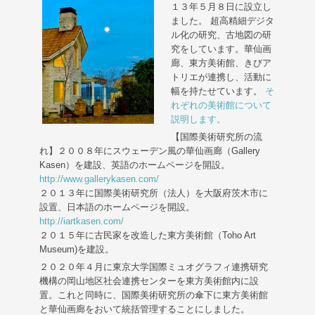
１３年５月８日に設立し
ました。 超高精細デジタ
ル化の研究、古地図の研
究をしています。華仙画
廊、東方美術館、きびア
トリエが連携し、活動に
幅を持たせています。
そ
れぞれの美術館について
説明します。
【国際美術研究所の流
れ】２００８年にスウェーデン風の華仙画廊（Gallery
Kasen）を建設、英語のホームページを開設。
http://www.gallerykasen.com/
２０１３年に国際美術研究所（法人）を大阪府茨木市に
設置、日本語のホームページを開設。
http://iartkasen.com/
２０１５年に古民家を改造した東方美術館（Toho Art
Museum)を建設。
２０２０年４月に東京大学国際ミュオグラフィ連携研究
機構の岡山地区社会連携センターを東方美術館内に設
置。これと同時に、国際美術研究所の傘下に東方美術館
と華仙画廊をおいて統括管理することにしました。