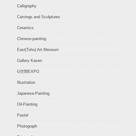
Calligraphy
Carvings and Sculptures
Ceramics
Chinese-painting
East(Toho) Art Meseum
Gallery Kasen
G空間EXPO
Illustration
Japanese-Painting
Oil-Painting
Pastel
Photograph