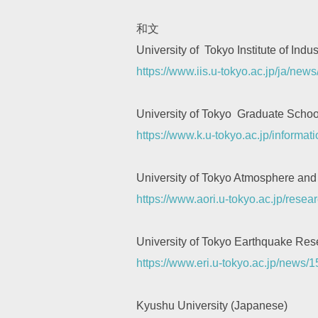
和文
University of Tokyo Institute of Ind
https://www.iis.u-tokyo.ac.jp/ja/new
University of Tokyo Graduate Schoo
https://www.k.u-tokyo.ac.jp/informa
University of Tokyo Atmosphere and
https://www.aori.u-tokyo.ac.jp/res
University of Tokyo Earthquake Rese
https://www.eri.u-tokyo.ac.jp/news/
Kyushu University (Japanese)