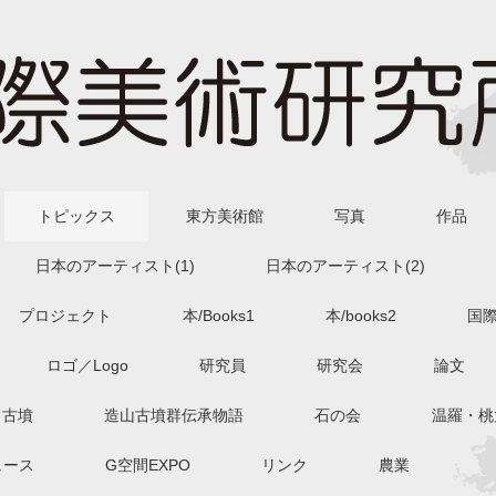
トピックス
東方美術館
写真
作品
日本のアーティスト(1)
日本のアーティスト(2)
プロジェクト
本/Books1
本/books2
国
ロゴ／Logo
研究員
研究会
論文
古墳
造山古墳群伝承物語
石の会
温羅・桃
ュース
G空間EXPO
リンク
農業