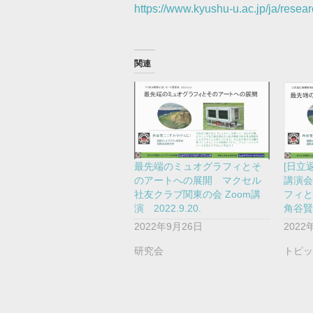
https://www.kyushu-u.ac.jp/ja/resea
関連
最先端のミュオグラフィとそ
[日立
のアートへの展開 マクセル
講演会
社友クラブ関東の会 Zoom講
フィ
演 2022.9.20.
角谷賢二
2022年9月26日
2022
研究会
トピ