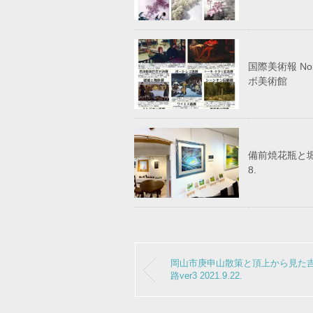
国際美術報 N
ボ美術館
備前焼花瓶と堀井
8.
岡山市庚申山散策と頂上から見た
路ver3 2021.9.22.