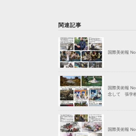
関連記事
国際美術報 N
国際美術報 N
念して 張学
国際美術報 N