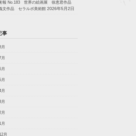
術報 No.183 世界の絵画展 徐恵君作品
2026年5月2日
義文作品 セラルボ美術館
記事
8月
7月
6月
5月
4月
3月
2月
1月
12月