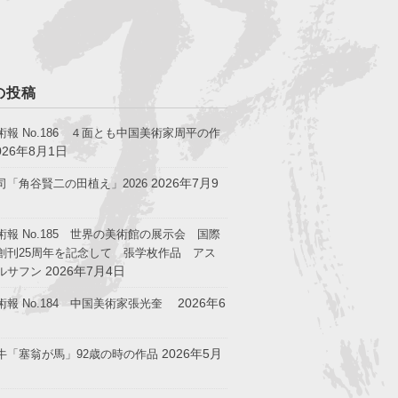
の投稿
術報 No.186 ４面とも中国美術家周平の作
026年8月1日
2026年7月9
司「角谷賢二の田植え」2026
術報 No.185 世界の美術館の展示会 国際
創刊25周年を記念して 張学枚作品 アス
2026年7月4日
ルサフン
2026年6
術報 No.184 中国美術家張光奎
2026年5月
牛「塞翁が馬」92歳の時の作品