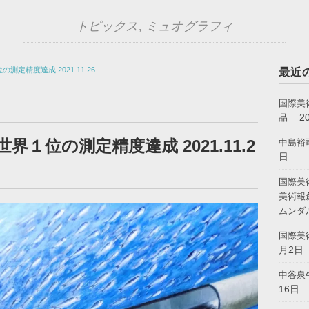
トピックス
,
ミュオグラフィ
定精度達成 2021.11.26
最近
国際美
2
品
１位の測定精度達成 2021.11.2
中島裕
日
国際美
美術報
ムンダ
国際美
月2日
中谷泉
16日