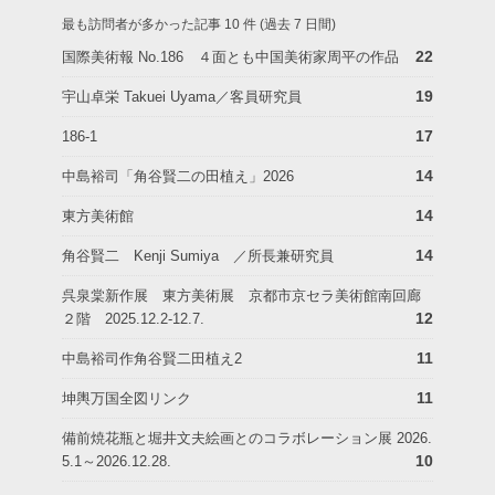
最も訪問者が多かった記事 10 件 (過去 7 日間)
22
国際美術報 No.186 ４面とも中国美術家周平の作品
19
宇山卓栄 Takuei Uyama／客員研究員
17
186-1
14
中島裕司「角谷賢二の田植え」2026
14
東方美術館
14
角谷賢二 Kenji Sumiya ／所長兼研究員
呉泉棠新作展 東方美術展 京都市京セラ美術館南回廊
12
２階 2025.12.2-12.7.
11
中島裕司作角谷賢二田植え2
11
坤輿万国全図リンク
備前焼花瓶と堀井文夫絵画とのコラボレーション展 2026.
10
5.1～2026.12.28.