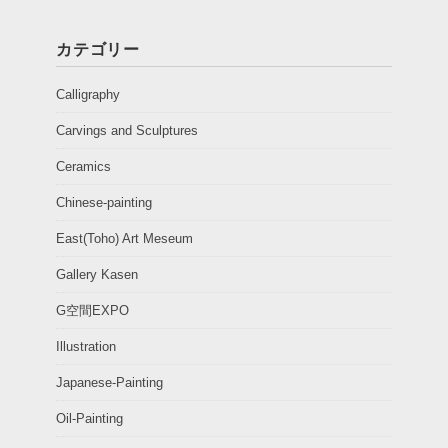
カテゴリー
Calligraphy
Carvings and Sculptures
Ceramics
Chinese-painting
East(Toho) Art Meseum
Gallery Kasen
G空間EXPO
Illustration
Japanese-Painting
Oil-Painting