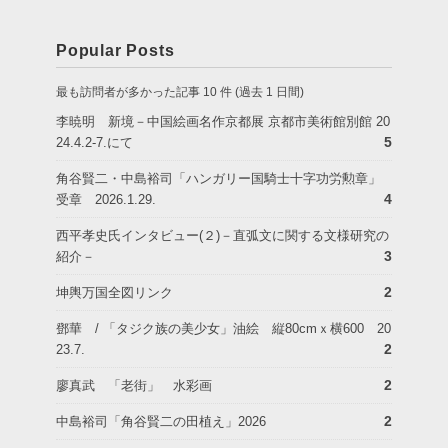
Popular Posts
最も訪問者が多かった記事 10 件 (過去 1 日間)
李暁明 新境－中国絵画名作京都展 京都市美術館別館 20
5
24.4.2-7.にて
角谷賢二・中島裕司「ハンガリー国騎士十字功労勲章」
4
受章 2026.1.29.
西平孝史氏インタビュー(２)－直弧文に関する文様研究の
3
紹介－
2
坤輿万国全図リンク
鄧華 / 「タジク族の美少女」油絵 縦80cmｘ横600 20
2
23.7.
2
廖真武 「老街」 水彩画
2
中島裕司「角谷賢二の田植え」2026