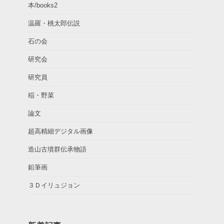
本/books2
温羅・桃太郎伝説
石の会
研究会
研究員
稲・野菜
論文
超高精細デジタル画像
造山古墳群伝承物語
鉛筆画
３Ｄイリュジョン