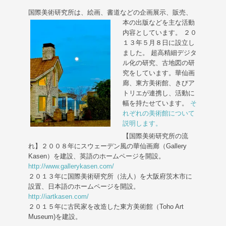
国際美術研究所は、絵画、書道などの企画展示、販売、
本の出版などを主な活動
内容としています。 ２０
１３年５月８日に設立し
ました。 超高精細デジタ
ル化の研究、古地図の研
究をしています。華仙画
廊、東方美術館、きびア
トリエが連携し、活動に
幅を持たせています。
そ
れぞれの美術館について
説明します。
【国際美術研究所の流
れ】２００８年にスウェーデン風の華仙画廊（Gallery
Kasen）を建設、英語のホームページを開設。
http://www.gallerykasen.com/
２０１３年に国際美術研究所（法人）を大阪府茨木市に
設置、日本語のホームページを開設。
http://iartkasen.com/
２０１５年に古民家を改造した東方美術館（Toho Art
Museum)を建設。