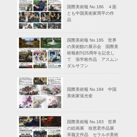
国際美術報 No.186 ４面
とも中国美術家周平の作
品
国際美術報 No.185 世界
の美術館の展示会 国際美
術報創刊25周年を記念し
て 張学枚作品 アスムン
ダルサフン
国際美術報 No.184 中国
美術家張光奎
国際美術報 No.183 世界
の絵画展 徐恵君作品展
宋義文作品 セラルボ美術