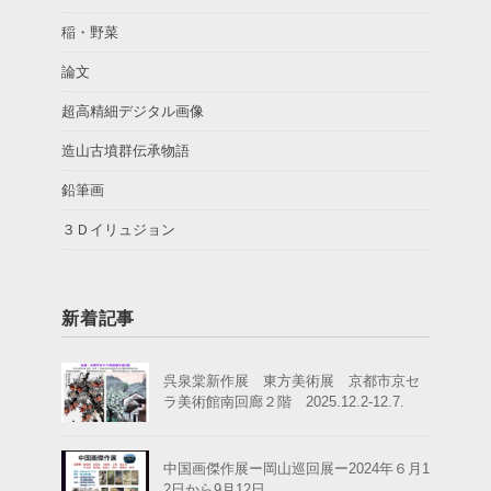
稲・野菜
論文
超高精細デジタル画像
造山古墳群伝承物語
鉛筆画
３Ｄイリュジョン
新着記事
呉泉棠新作展 東方美術展 京都市京セ
ラ美術館南回廊２階 2025.12.2-12.7.
中国画傑作展ー岡山巡回展ー2024年６月1
2日から9月12日