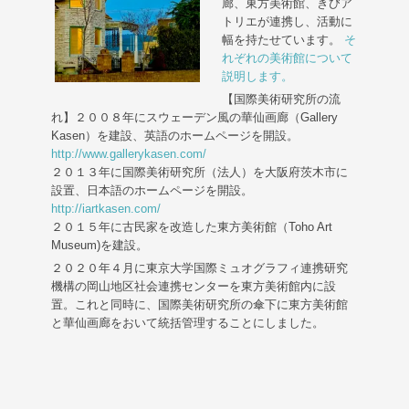
廊、東方美術館、きびア
トリエが連携し、活動に
幅を持たせています。
そ
れぞれの美術館について
説明します。
【国際美術研究所の流
れ】２００８年にスウェーデン風の華仙画廊（Gallery
Kasen）を建設、英語のホームページを開設。
http://www.gallerykasen.com/
２０１３年に国際美術研究所（法人）を大阪府茨木市に
設置、日本語のホームページを開設。
http://iartkasen.com/
２０１５年に古民家を改造した東方美術館（Toho Art
Museum)を建設。
２０２０年４月に東京大学国際ミュオグラフィ連携研究
機構の岡山地区社会連携センターを東方美術館内に設
置。これと同時に、国際美術研究所の傘下に東方美術館
と華仙画廊をおいて統括管理することにしました。