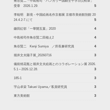
角谷賢二・中島裕司「ハンガリー国騎士十字功労勲章」
5
受章 2026.1.29.
李暁明 新境－中国絵画名作京都展 京都市美術館別館 20
5
24.4.2-7.にて
4
鎌田紅邨「一華開五葉」2020
4
中島裕司作角谷賢二田植え2
4
角谷賢二 Kenji Sumiya ／所長兼研究員
3
堀井文夫陽子展_20260716
備前焼花瓶と堀井文夫絵画とのコラボレーション展 2026.
3
5.1～2026.12.28.
3
185-1
3
宇山卓栄 Takuei Uyama／客員研究員
3
東方美術館