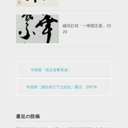
鎌田紅邨「一華開五葉」20
20
辛徳甫「有志者事竟成」
辛徳甫「誠信者天下之結也」書法 2007年
最近の投稿