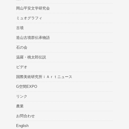
岡山平安文学研究会
ミュオグラフィ
古墳
造山古墳群伝承物語
石の会
温羅・桃太郎伝説
ビデオ
国際美術研究所ｉＡｒｔニュース
G空間EXPO
リンク
農業
お問合わせ
English