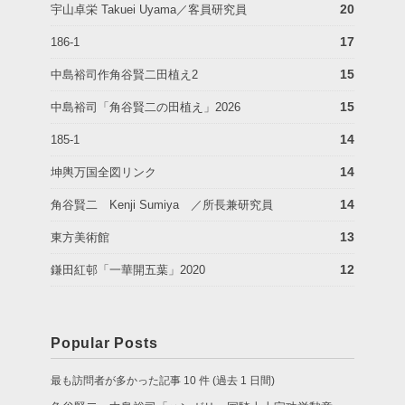
20
宇山卓栄 Takuei Uyama／客員研究員
17
186-1
15
中島裕司作角谷賢二田植え2
15
中島裕司「角谷賢二の田植え」2026
14
185-1
14
坤輿万国全図リンク
14
角谷賢二 Kenji Sumiya ／所長兼研究員
13
東方美術館
12
鎌田紅邨「一華開五葉」2020
Popular Posts
最も訪問者が多かった記事 10 件 (過去 1 日間)