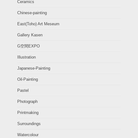
Ceramics
Chinese-painting
East(Toho) Art Meseum
Gallery Kasen
G空間EXPO
Illustration
Japanese-Painting
Oil-Painting
Pastel
Photograph
Printmaking
Surroundings
Watercolour