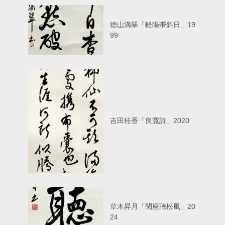
徳山滴翠「軽陽帯斜日」19
99
吉田桂香「良寛詩」2020
草木昇月「閑座聴松風」20
24