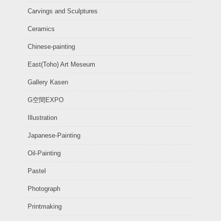
Carvings and Sculptures
Ceramics
Chinese-painting
East(Toho) Art Meseum
Gallery Kasen
G空間EXPO
Illustration
Japanese-Painting
Oil-Painting
Pastel
Photograph
Printmaking