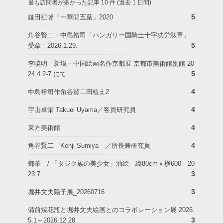
最も訪問者が多かった記事 10 件 (過去 1 日間)
5
鎌田紅邨「一華開五葉」2020
角谷賢二・中島裕司「ハンガリー国騎士十字功労勲章」
5
受章 2026.1.29.
李暁明 新境－中国絵画名作京都展 京都市美術館別館 20
5
24.4.2-7.にて
4
中島裕司作角谷賢二田植え2
4
宇山卓栄 Takuei Uyama／客員研究員
4
東方美術館
4
角谷賢二 Kenji Sumiya ／所長兼研究員
鄧華 / 「タジク族の美少女」油絵 縦80cmｘ横600 20
3
23.7.
3
堀井文夫陽子展_20260716
備前焼花瓶と堀井文夫絵画とのコラボレーション展 2026.
3
5.1～2026.12.28.