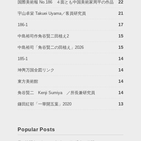
22
国際美術報 No.186 ４面とも中国美術家周平の作品
21
宇山卓栄 Takuei Uyama／客員研究員
17
186-1
15
中島裕司作角谷賢二田植え2
15
中島裕司「角谷賢二の田植え」2026
14
185-1
14
坤輿万国全図リンク
14
東方美術館
14
角谷賢二 Kenji Sumiya ／所長兼研究員
13
鎌田紅邨「一華開五葉」2020
Popular Posts