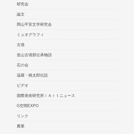
研究会
論文
岡山平安文学研究会
ミュオグラフィ
古墳
造山古墳群伝承物語
石の会
温羅・桃太郎伝説
ビデオ
国際美術研究所ｉＡｒｔニュース
G空間EXPO
リンク
農業