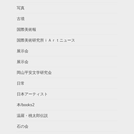
写真
古墳
国際美術報
国際美術研究所ｉＡｒｔニュース
展示会
展示会
岡山平安文学研究会
日常
日本アーティスト
本/books2
温羅・桃太郎伝説
石の会