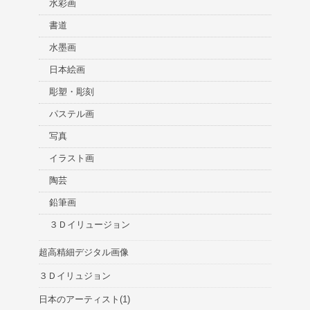
水彩画
書道
水墨画
日本絵画
彫塑・彫刻
パステル画
写真
イラスト画
陶芸
鉛筆画
３Ｄイリュージョン
超高精細デジタル画像
３Ｄイリュジョン
日本のアーティスト(1)