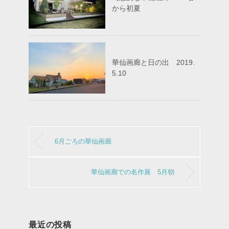
から初夏
華仙画廊と日の出 2019.
5.10
6月ごろの華仙画廊
華仙画廊での名作展 5月朝
最近の投稿