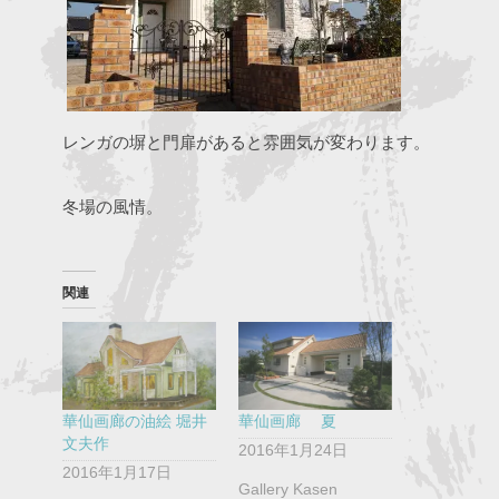
レンガの塀と門扉があると雰囲気が変わります。
冬場の風情。
関連
華仙画廊の油絵 堀井
華仙画廊 夏
文夫作
2016年1月24日
2016年1月17日
Gallery Kasen