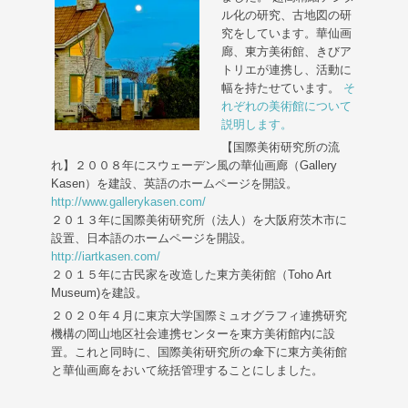
ル化の研究、古地図の研
究をしています。華仙画
廊、東方美術館、きびア
トリエが連携し、活動に
幅を持たせています。
そ
れぞれの美術館について
説明します。
【国際美術研究所の流
れ】２００８年にスウェーデン風の華仙画廊（Gallery
Kasen）を建設、英語のホームページを開設。
http://www.gallerykasen.com/
２０１３年に国際美術研究所（法人）を大阪府茨木市に
設置、日本語のホームページを開設。
http://iartkasen.com/
２０１５年に古民家を改造した東方美術館（Toho Art
Museum)を建設。
２０２０年４月に東京大学国際ミュオグラフィ連携研究
機構の岡山地区社会連携センターを東方美術館内に設
置。これと同時に、国際美術研究所の傘下に東方美術館
と華仙画廊をおいて統括管理することにしました。