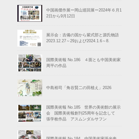
中国画傑作展ー岡山巡回展ー2024年６月1
2日から9月12日
展示会：吉備の国から紫式部と源氏物語
2023.12.27～29および2024.1.6～8.
国際美術報 No.186 ４面とも中国美術家
周平の作品
中島裕司「角谷賢二の田植え」2026
国際美術報 No.185 世界の美術館の展示
会 国際美術報創刊25周年を記念して
張学枚作品 アスムンダルサフン
国際美術報 No.184 中国美術家張光奎