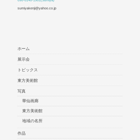
090-8140-1901(Sumiya)
sumiyakenji@yahoo.co.jp
ホーム
展示会
トピックス
東方美術館
写真
華仙画廊
東方美術館
地域の名所
作品