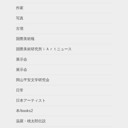
作家
写真
古墳
国際美術報
国際美術研究所ｉＡｒｔニュース
展示会
展示会
岡山平安文学研究会
日常
日本アーティスト
本/books2
温羅・桃太郎伝説