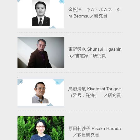
金帆洙 キム・ボムス Ki
m Beomsu／研究員
東野舜水 Shunsui Higashin
o／書道家／研究員
鳥越清敏 Kiyotoshi Torigoe
（雅号：翔海） ／研究員
原田莉沙子 Risako Harada
／客員研究員