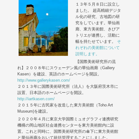
１３年５月８日に設立し
ました。 超高精細デジタ
ル化の研究、古地図の研
究をしています。華仙画
廊、東方美術館、きびア
トリエが連携し、活動に
幅を持たせています。
そ
れぞれの美術館について
説明します。
【国際美術研究所の流
れ】２００８年にスウェーデン風の華仙画廊（Gallery
Kasen）を建設、英語のホームページを開設。
http://www.gallerykasen.com/
２０１３年に国際美術研究所（法人）を大阪府茨木市に
設置、日本語のホームページを開設。
http://iartkasen.com/
２０１５年に古民家を改造した東方美術館（Toho Art
Museum)を建設。
２０２０年４月に東京大学国際ミュオグラフィ連携研究
機構の岡山地区社会連携センターを東方美術館内に設
置。これと同時に、国際美術研究所の傘下に東方美術館
と華仙画廊をおいて統括管理することにしました。