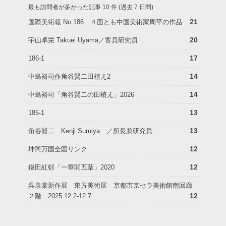
最も訪問者が多かった記事 10 件 (過去 7 日間)
21
国際美術報 No.186 ４面とも中国美術家周平の作品
20
宇山卓栄 Takuei Uyama／客員研究員
17
186-1
14
中島裕司作角谷賢二田植え2
14
中島裕司「角谷賢二の田植え」2026
13
185-1
13
角谷賢二 Kenji Sumiya ／所長兼研究員
12
坤輿万国全図リンク
12
鎌田紅邨「一華開五葉」2020
呉泉棠新作展 東方美術展 京都市京セラ美術館南回廊
12
２階 2025.12.2-12.7.