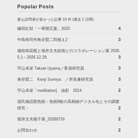
Popular Posts
最も訪問者が多かった記事 10 件 (過去 1 日間)
4
鎌田紅邨「一華開五葉」2020
3
中島裕司作角谷賢二田植え2
備前焼花瓶と堀井文夫絵画とのコラボレーション展 2026.
3
5.1～2026.12.28.
3
宇山卓栄 Takuei Uyama／客員研究員
3
角谷賢二 Kenji Sumiya ／所長兼研究員
2
宇山卓栄「meditation] 油彩 2014
源氏物語図色紙－色紙8枚の高精細デジタル化とその調査
2
研究－
2
堀井文夫陽子展_20260716
2
お問合わせ