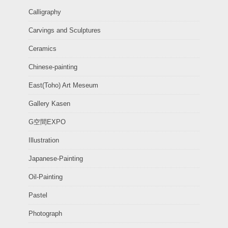
Calligraphy
Carvings and Sculptures
Ceramics
Chinese-painting
East(Toho) Art Meseum
Gallery Kasen
G空間EXPO
Illustration
Japanese-Painting
Oil-Painting
Pastel
Photograph