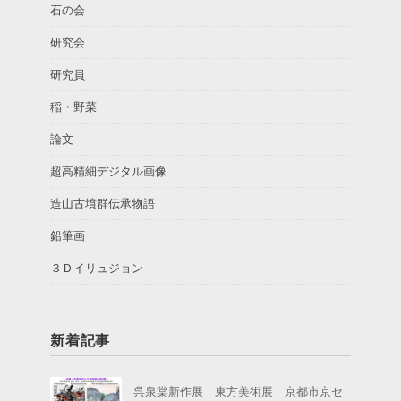
石の会
研究会
研究員
稲・野菜
論文
超高精細デジタル画像
造山古墳群伝承物語
鉛筆画
３Ｄイリュジョン
新着記事
呉泉棠新作展 東方美術展 京都市京セ