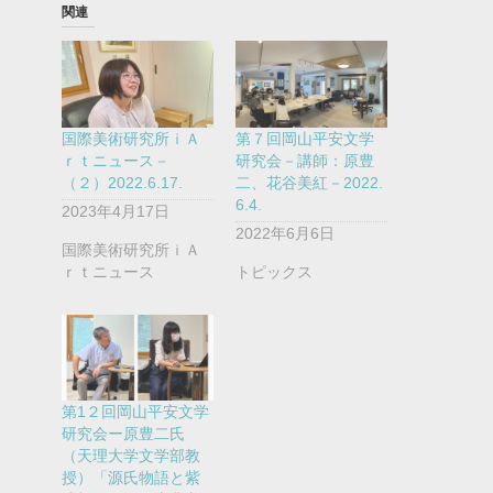
関連
国際美術研究所ｉＡ
第７回岡山平安文学
ｒｔニュース－
研究会－講師：原豊
（２）2022.6.17.
二、花谷美紅－2022.
6.4.
2023年4月17日
2022年6月6日
国際美術研究所ｉＡ
ｒｔニュース
トピックス
第1２回岡山平安文学
研究会ー原豊二氏
（天理大学文学部教
授）「源氏物語と紫