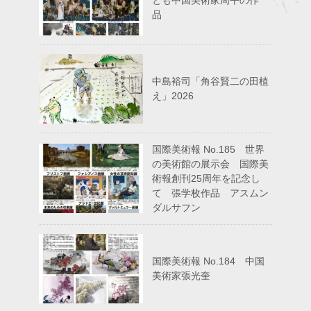
品
中島裕司「角谷賢二の田植
え」2026
国際美術報 No.185 世界
の美術館の展示会 国際美
術報創刊25周年を記念し
て 張学枚作品 アスムン
ダルサフン
国際美術報 No.184 中国
美術家張光奎