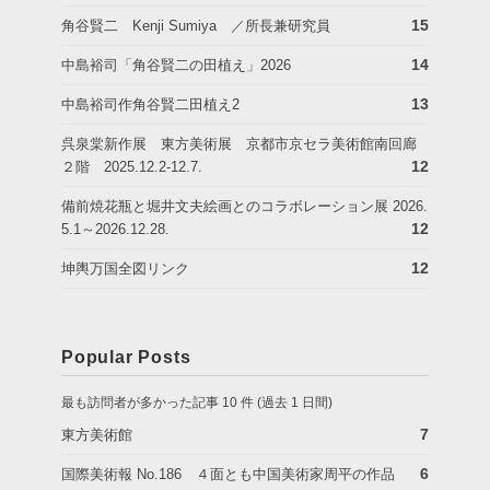
15
角谷賢二 Kenji Sumiya ／所長兼研究員
14
中島裕司「角谷賢二の田植え」2026
13
中島裕司作角谷賢二田植え2
呉泉棠新作展 東方美術展 京都市京セラ美術館南回廊
12
２階 2025.12.2-12.7.
備前焼花瓶と堀井文夫絵画とのコラボレーション展 2026.
12
5.1～2026.12.28.
12
坤輿万国全図リンク
Popular Posts
最も訪問者が多かった記事 10 件 (過去 1 日間)
7
東方美術館
6
国際美術報 No.186 ４面とも中国美術家周平の作品