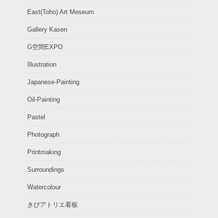
East(Toho) Art Meseum
Gallery Kasen
G空間EXPO
Illustration
Japanese-Painting
Oil-Painting
Pastel
Photograph
Printmaking
Surroundings
Watercolour
きびアトリエ看板