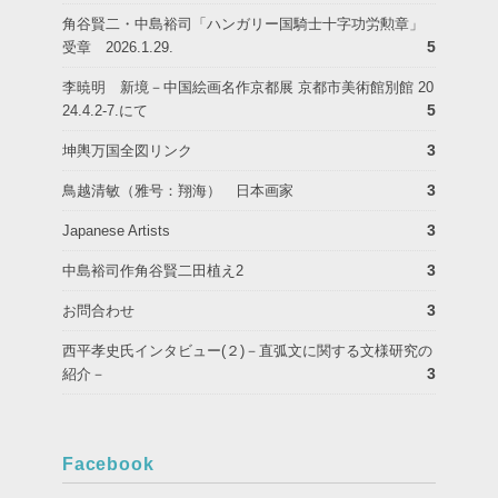
角谷賢二・中島裕司「ハンガリー国騎士十字功労勲章」
5
受章 2026.1.29.
李暁明 新境－中国絵画名作京都展 京都市美術館別館 20
5
24.4.2-7.にて
3
坤輿万国全図リンク
3
鳥越清敏（雅号：翔海） 日本画家
3
Japanese Artists
3
中島裕司作角谷賢二田植え2
3
お問合わせ
西平孝史氏インタビュー(２)－直弧文に関する文様研究の
3
紹介－
Facebook