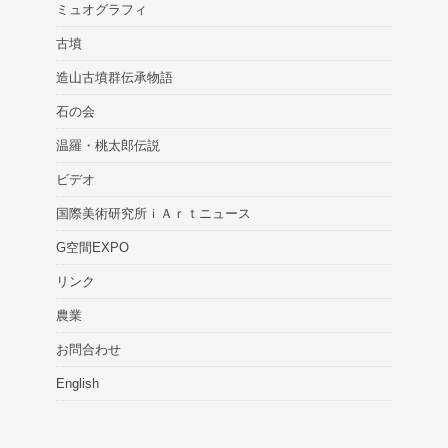
ミュオグラフィ
古墳
造山古墳群伝承物語
石の会
温羅・桃太郎伝説
ビデオ
国際美術研究所ｉＡｒｔニュース
G空間EXPO
リンク
農業
お問合わせ
English