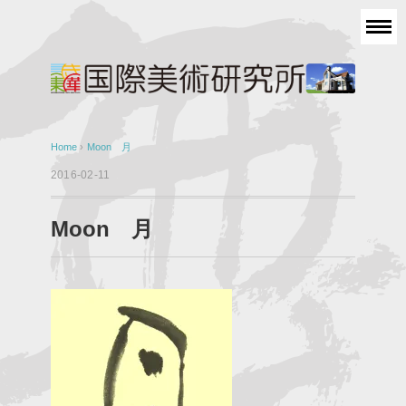
Home
›
Moon 月
2016-02-11
Moon 月