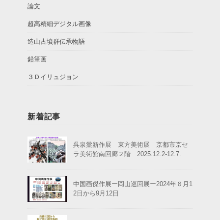
論文
超高精細デジタル画像
造山古墳群伝承物語
鉛筆画
３Ｄイリュジョン
新着記事
呉泉棠新作展 東方美術展 京都市京セ
ラ美術館南回廊２階 2025.12.2-12.7.
中国画傑作展ー岡山巡回展ー2024年６月1
2日から9月12日