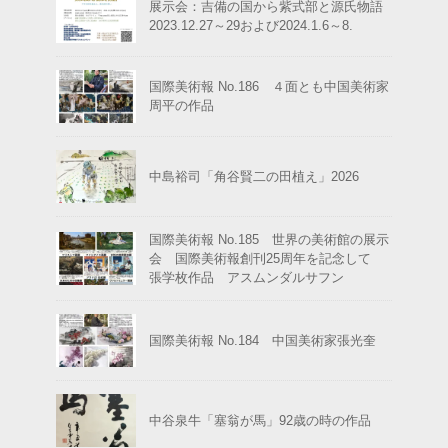
展示会：吉備の国から紫式部と源氏物語
2023.12.27～29および2024.1.6～8.
国際美術報 No.186 ４面とも中国美術家
周平の作品
中島裕司「角谷賢二の田植え」2026
国際美術報 No.185 世界の美術館の展示
会 国際美術報創刊25周年を記念して
張学枚作品 アスムンダルサフン
国際美術報 No.184 中国美術家張光奎
中谷泉牛「塞翁が馬」92歳の時の作品