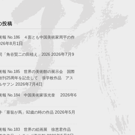
の投稿
術報 No.186 ４面とも中国美術家周平の作
026年8月1日
2026年7月9
司「角谷賢二の田植え」2026
術報 No.185 世界の美術館の展示会 国際
創刊25周年を記念して 張学枚作品 アス
2026年7月4日
ルサフン
2026年6
術報 No.184 中国美術家張光奎
2026年5月
牛「塞翁が馬」92歳の時の作品
術報 No.183 世界の絵画展 徐恵君作品