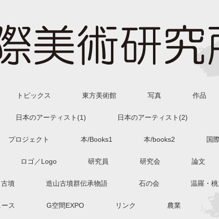
トピックス
東方美術館
写真
作品
日本のアーティスト(1)
日本のアーティスト(2)
プロジェクト
本/Books1
本/books2
国
ロゴ／Logo
研究員
研究会
論文
古墳
造山古墳群伝承物語
石の会
温羅・桃
ュース
G空間EXPO
リンク
農業