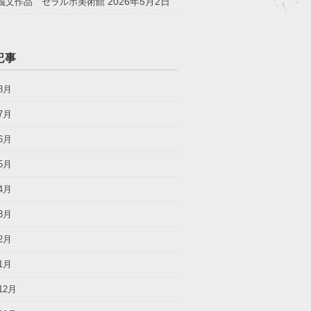
2026年5月2日
義文作品 セラルボ美術館
記事
8月
7月
6月
5月
4月
3月
2月
1月
12月