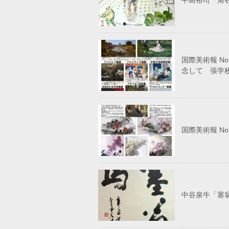
中島裕司「角谷
国際美術報 N
念して 張学
国際美術報 N
中谷泉牛「塞