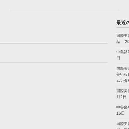
最近
国際美
2
品
中島裕
日
国際美
美術報
ムンダ
国際美
月2日
中谷泉
16日
国際美