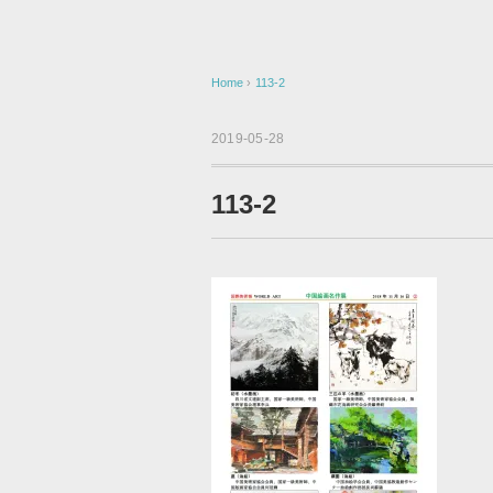
Home
›
113-2
2019-05-28
113-2