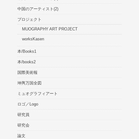
中国のアーティスト(2)
プロジェクト
MUOGRAPHY ART PROJECT
worksKasen
本/Books1
本/books2
国際美術報
坤輿万国全図
ミュオグラフィアート
ロゴ／Logo
研究員
研究会
論文