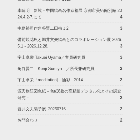
李暁明 新境－中国絵画名作京都展 京都市美術館別館 20
4
24.4.2-7.にて
3
中島裕司作角谷賢二田植え2
備前焼花瓶と堀井文夫絵画とのコラボレーション展 2026.
3
5.1～2026.12.28.
3
宇山卓栄 Takuei Uyama／客員研究員
3
角谷賢二 Kenji Sumiya ／所長兼研究員
2
宇山卓栄「meditation] 油彩 2014
源氏物語図色紙－色紙8枚の高精細デジタル化とその調査
2
研究－
2
堀井文夫陽子展_20260716
2
お問合わせ