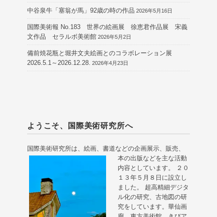
中谷泉牛「塞翁が馬」92歳の時の作品
2026年5月16日
国際美術報 No.183 世界の絵画展 徐恵君作品展 宋義
文作品 セラルボ美術館
2026年5月2日
備前焼花瓶と堀井文夫絵画とのコラボレーション展
2026.5.1～2026.12.28.
2026年4月23日
ようこそ、国際美術研究所へ
国際美術研究所は、絵画、書道などの企画展示、販売、
本の出版などを主な活動
内容としています。 ２０
１３年５月８日に設立し
ました。 超高精細デジタ
ル化の研究、古地図の研
究をしています。華仙画
廊、東方美術館、きびア