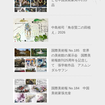
品
中島裕司「角谷賢二の田植
え」2026
国際美術報 No.185 世界
の美術館の展示会 国際美
術報創刊25周年を記念し
て 張学枚作品 アスムン
ダルサフン
国際美術報 No.184 中国
美術家張光奎