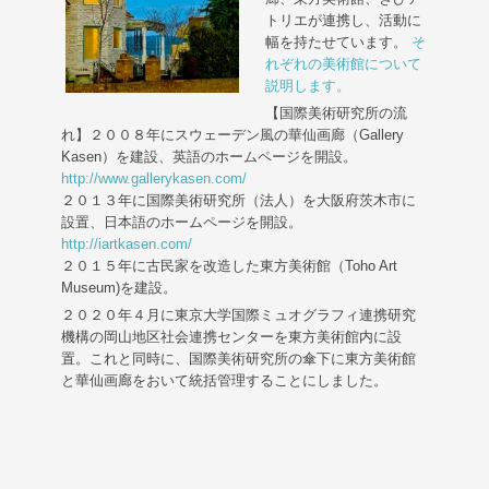
トリエが連携し、活動に
幅を持たせています。
そ
れぞれの美術館について
説明します。
【国際美術研究所の流
れ】２００８年にスウェーデン風の華仙画廊（Gallery
Kasen）を建設、英語のホームページを開設。
http://www.gallerykasen.com/
２０１３年に国際美術研究所（法人）を大阪府茨木市に
設置、日本語のホームページを開設。
http://iartkasen.com/
２０１５年に古民家を改造した東方美術館（Toho Art
Museum)を建設。
２０２０年４月に東京大学国際ミュオグラフィ連携研究
機構の岡山地区社会連携センターを東方美術館内に設
置。これと同時に、国際美術研究所の傘下に東方美術館
と華仙画廊をおいて統括管理することにしました。