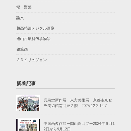
稲・野菜
論文
超高精細デジタル画像
造山古墳群伝承物語
鉛筆画
３Ｄイリュジョン
新着記事
呉泉棠新作展 東方美術展 京都市京セ
ラ美術館南回廊２階 2025.12.2-12.7.
中国画傑作展ー岡山巡回展ー2024年６月1
2日から9月12日