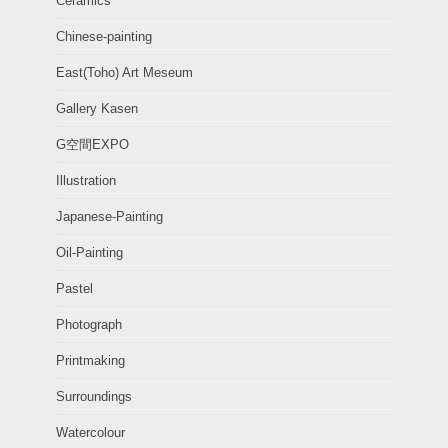
Ceramics
Chinese-painting
East(Toho) Art Meseum
Gallery Kasen
G空間EXPO
Illustration
Japanese-Painting
Oil-Painting
Pastel
Photograph
Printmaking
Surroundings
Watercolour