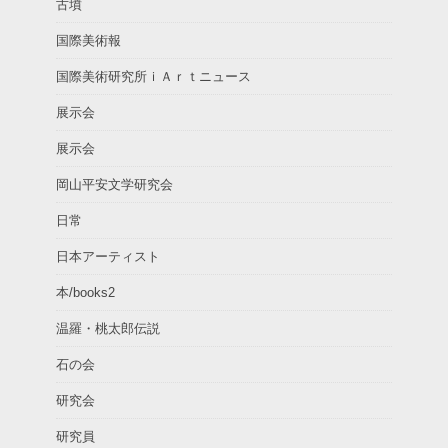
古墳
国際美術報
国際美術研究所ｉＡｒｔニュース
展示会
展示会
岡山平安文学研究会
日常
日本アーティスト
本/books2
温羅・桃太郎伝説
石の会
研究会
研究員