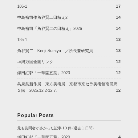
17
186-1
14
中島裕司作角谷賢二田植え2
14
中島裕司「角谷賢二の田植え」2026
13
185-1
13
角谷賢二 Kenji Sumiya ／所長兼研究員
12
坤輿万国全図リンク
12
鎌田紅邨「一華開五葉」2020
呉泉棠新作展 東方美術展 京都市京セラ美術館南回廊
12
２階 2025.12.2-12.7.
Popular Posts
最も訪問者が多かった記事 10 件 (過去 1 日間)
4
鎌田紅邨「一華開五葉」2020