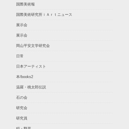
国際美術報
国際美術研究所ｉＡｒｔニュース
展示会
展示会
岡山平安文学研究会
日常
日本アーティスト
本/books2
温羅・桃太郎伝説
石の会
研究会
研究員
稲・野菜