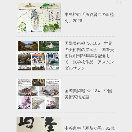
中島裕司「角谷賢二の田植
え」2026
国際美術報 No.185 世界
の美術館の展示会 国際美
術報創刊25周年を記念し
て 張学枚作品 アスムン
ダルサフン
国際美術報 No.184 中国
美術家張光奎
中谷泉牛「塞翁が馬」92歳