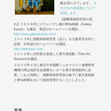
幅を持たせています。
そ
れぞれの美術館について
説明します。
【国際美術研究所の流
れ】２００８年にスウェーデン風の華仙画廊（Gallery
Kasen）を建設、英語のホームページを開設。
http://www.gallerykasen.com/
２０１３年に国際美術研究所（法人）を大阪府茨木市に
設置、日本語のホームページを開設。
http://iartkasen.com/
２０１５年に古民家を改造した東方美術館（Toho Art
Museum)を建設。
２０２０年４月に東京大学国際ミュオグラフィ連携研究
機構の岡山地区社会連携センターを東方美術館内に設
置。これと同時に、国際美術研究所の傘下に東方美術館
と華仙画廊をおいて統括管理することにしました。
見学