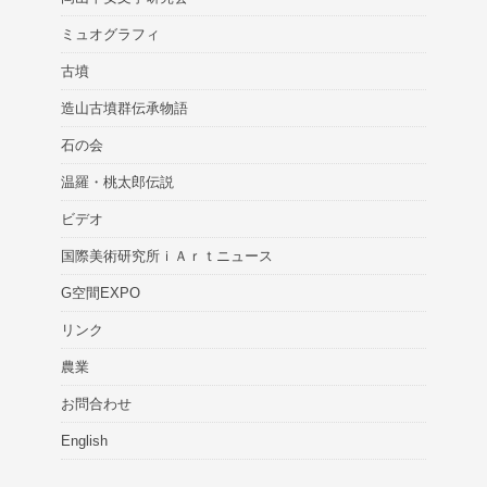
ミュオグラフィ
古墳
造山古墳群伝承物語
石の会
温羅・桃太郎伝説
ビデオ
国際美術研究所ｉＡｒｔニュース
G空間EXPO
リンク
農業
お問合わせ
English