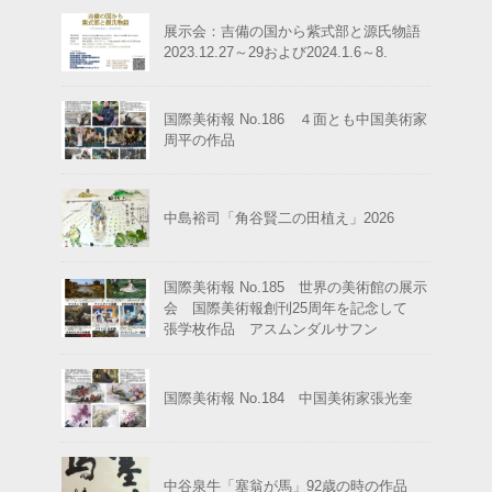
展示会：吉備の国から紫式部と源氏物語
2023.12.27～29および2024.1.6～8.
国際美術報 No.186 ４面とも中国美術家
周平の作品
中島裕司「角谷賢二の田植え」2026
国際美術報 No.185 世界の美術館の展示
会 国際美術報創刊25周年を記念して
張学枚作品 アスムンダルサフン
国際美術報 No.184 中国美術家張光奎
中谷泉牛「塞翁が馬」92歳の時の作品