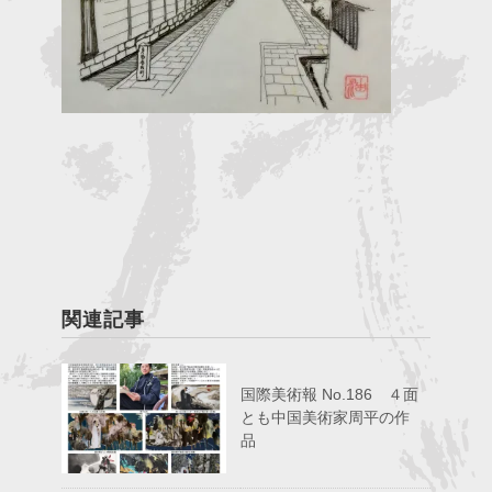
関連記事
国際美術報 No.186 ４面
とも中国美術家周平の作
品