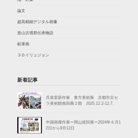
論文
超高精細デジタル画像
造山古墳群伝承物語
鉛筆画
３Ｄイリュジョン
新着記事
呉泉棠新作展 東方美術展 京都市京セ
ラ美術館南回廊２階 2025.12.2-12.7.
中国画傑作展ー岡山巡回展ー2024年６月1
2日から9月12日