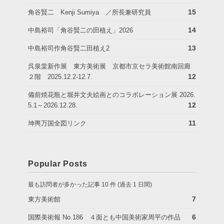
15
角谷賢二 Kenji Sumiya ／所長兼研究員
14
中島裕司「角谷賢二の田植え」2026
13
中島裕司作角谷賢二田植え2
呉泉棠新作展 東方美術展 京都市京セラ美術館南回廊
12
２階 2025.12.2-12.7.
備前焼花瓶と堀井文夫絵画とのコラボレーション展 2026.
12
5.1～2026.12.28.
11
坤輿万国全図リンク
Popular Posts
最も訪問者が多かった記事 10 件 (過去 1 日間)
7
東方美術館
6
国際美術報 No.186 ４面とも中国美術家周平の作品