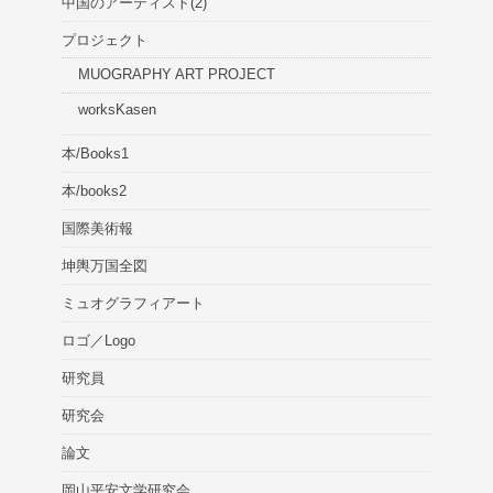
中国のアーティスト(2)
プロジェクト
MUOGRAPHY ART PROJECT
worksKasen
本/Books1
本/books2
国際美術報
坤輿万国全図
ミュオグラフィアート
ロゴ／Logo
研究員
研究会
論文
岡山平安文学研究会