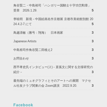
角谷賢二・中島裕司「ハンガリー国騎士十字功労勲章」
5
受章 2026.1.29.
李暁明 新境－中国絵画名作京都展 京都市美術館別館 20
5
24.4.2-7.にて
3
鳥越清敏（雅号：翔海） 日本画家
3
Japanese Artists
3
中島裕司作角谷賢二田植え2
3
お問合わせ
西平孝史氏インタビュー(２)－直弧文に関する文様研究の
3
紹介－
最先端のミュオグラフィとそのアートへの展開 マクセ
3
ル社友クラブ関東の会 Zoom講演 2022.9.20.
Facebook