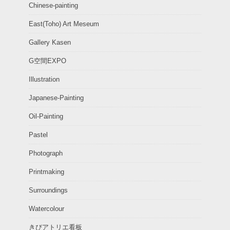
Chinese-painting
East(Toho) Art Meseum
Gallery Kasen
G空間EXPO
Illustration
Japanese-Painting
Oil-Painting
Pastel
Photograph
Printmaking
Surroundings
Watercolour
きびアトリエ看板