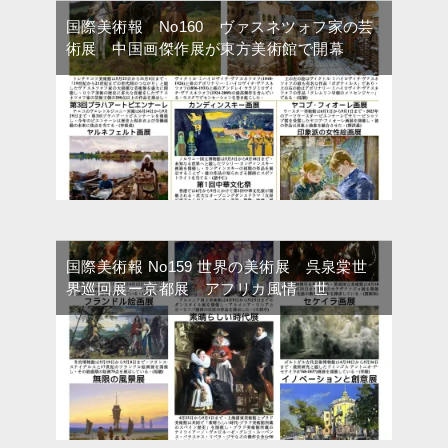
国際美術報 No160 ヴァスネツォフ家の芸
術展 中国画傑作展が東方美術館で開幕
国際美術報 No159 世界の美術展 呉泉棠世
界巡回展ー京都展 アフリカ風情 世