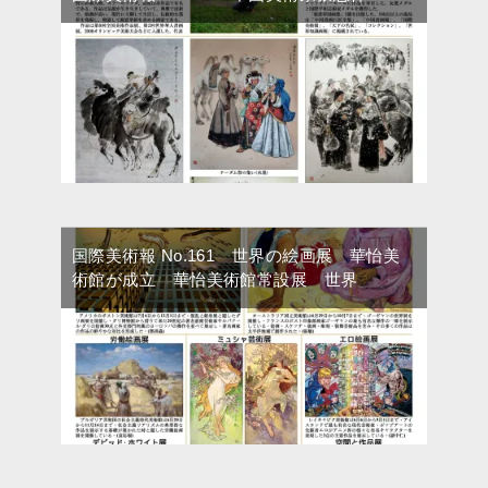
国際美術報 No.161 世界の絵画展 華怡美
術館が成立 華怡美術館常設展 世界