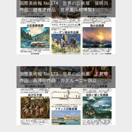
国際美術報 No.174 世界の芸術展 張明川
作品 趙進才作品 世界美術館博覧1
国際美術報 No.173 世界の絵画展 王其華
作品 高潭印作品 カタルーニャ国立