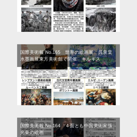
国際美術報 No.165 世界の絵画展 呉泉棠
水墨画展東方美術館で開催 キルギス
国際美術報 No.164 ４面とも中国美術家張
光奎の絵画