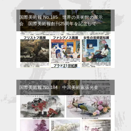
国際美術報 No.185 世界の美術館の展示
会 国際美術報創刊25周年を記念して
国際美術報 No.184 中国美術家張光奎