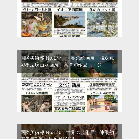
国際美術報 No.177 世界の絵画展 張双鳳
彩墨辺境山水画展 高潭印作品 エジ
国際美術報 No.176 世界の芸術展 陳飛翔