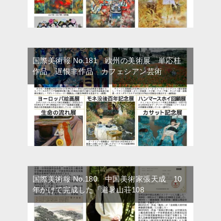
国際美術報 No.181 欧州の美術展 単応桂
作品 遅恨非作品 カフェシアン芸術
国際美術報 No.180 中国美術家張天成 10
年かけて完成した「避暑山荘108