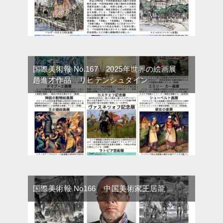
国際美術報 No.167 2025年世界の絵画展
趙進才作品 リヒテンシュタイン
国際美術報 No166 中国美術家王居龍