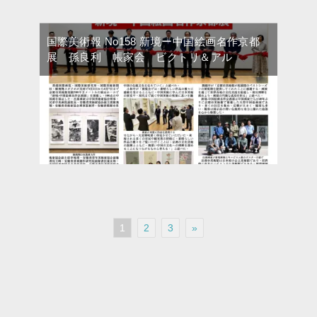
国際美術報 No158 新境ー中国絵画名作京都
展 孫良利 帳家会 ビクトリ＆アル
1
2
3
»