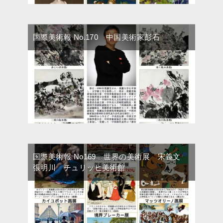
国際美術報 No.170 中国美術家彭石
国際美術報 No169 世界の美術展 宋義文
張明川 チュリッヒ美術館