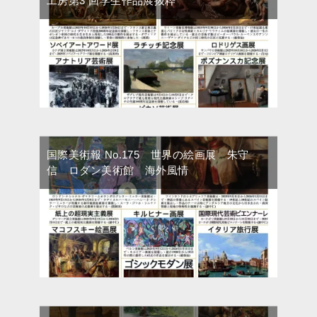
工房第3 回学生作品展抜粋
国際美術報 No.175 世界の絵画展 朱守
信 ロダン美術館 海外風情