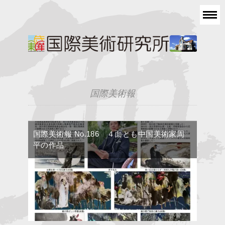
国際美術報
国際美術報 No.186 ４面とも中国美術家周
平の作品