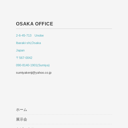
OSAKA OFFICE
2-6-45-713 Unobe
Ibaraki-shi,Osaka
Japan
〒567-0042
090-8140-1901(Sumiya)
sumiyakenji@yahoo.co.jp
ホーム
展示会