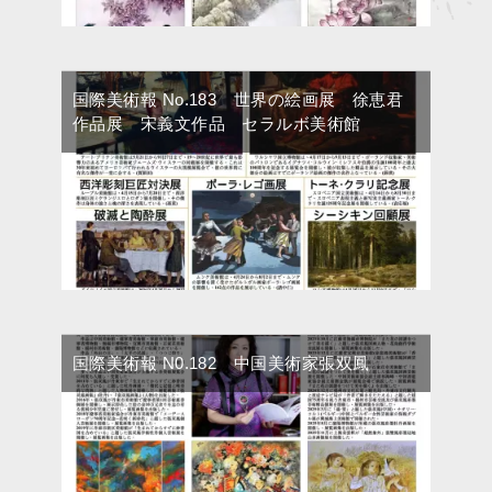
国際美術報 No.183 世界の絵画展 徐恵君
作品展 宋義文作品 セラルボ美術館
国際美術報 N0.182 中国美術家張双鳳