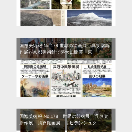
国際美術報 No.179 世界の絵画展 呉泉棠新
作展が京都美術館で盛大に開幕 東
国際美術報 No.178 世界の芸術展 呉泉棠
新作展 張双鳳画展 リヒテンシュタ