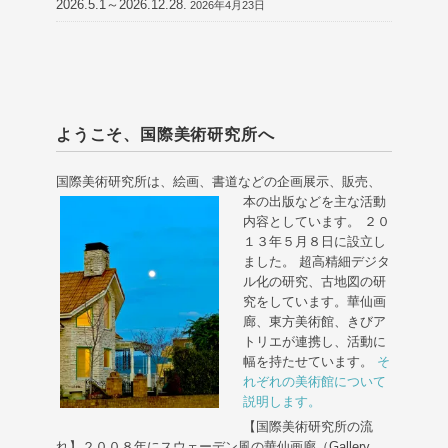
2026.5.1～2026.12.28.
2026年4月23日
ようこそ、国際美術研究所へ
国際美術研究所は、絵画、書道などの企画展示、販売、
本の出版などを主な活動
内容としています。 ２０
１３年５月８日に設立し
ました。 超高精細デジタ
ル化の研究、古地図の研
究をしています。華仙画
廊、東方美術館、きびア
トリエが連携し、活動に
幅を持たせています。
そ
れぞれの美術館について
説明します。
【国際美術研究所の流
れ】２００８年にスウェーデン風の華仙画廊（Gallery