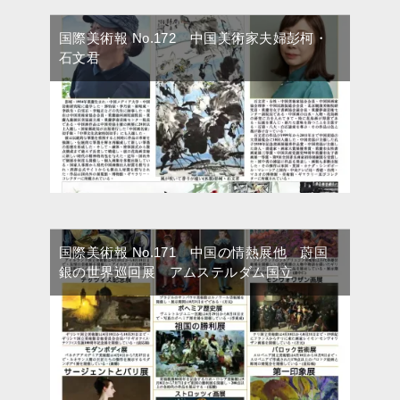
国際美術報 No.172 中国美術家夫婦彭柯・
石文君
国際美術報 No.171 中国の情熱展他 蔚国
銀の世界巡回展 アムステルダム国立