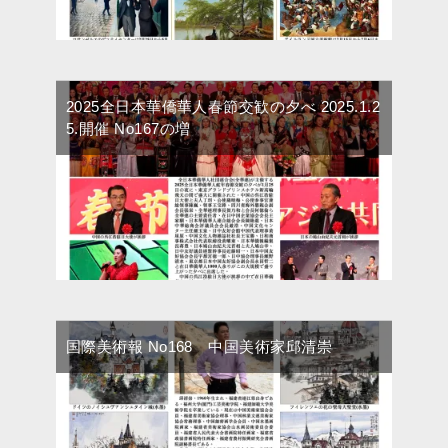
2025全日本華僑華人春節交歓の夕べ 2025.1.2
5.開催 No167の増
国際美術報 No168 中国美術家邱清崇