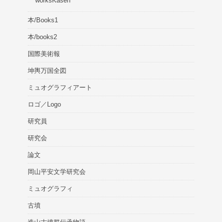
worksKasen
本/Books1
本/books2
国際美術報
坤輿万国全図
ミュオグラフィアート
ロゴ／Logo
研究員
研究会
論文
岡山平安文学研究会
ミュオグラフィ
古墳