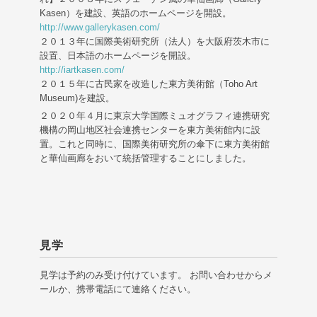
Kasen）を建設、英語のホームページを開設。
http://www.gallerykasen.com/
２０１３年に国際美術研究所（法人）を大阪府茨木市に
設置、日本語のホームページを開設。
http://iartkasen.com/
２０１５年に古民家を改造した東方美術館（Toho Art
Museum)を建設。
２０２０年４月に東京大学国際ミュオグラフィ連携研究
機構の岡山地区社会連携センターを東方美術館内に設
置。これと同時に、国際美術研究所の傘下に東方美術館
と華仙画廊をおいて統括管理することにしました。
見学
見学は予約のみ受け付けています。 お問い合わせからメ
ールか、携帯電話にて連絡ください。