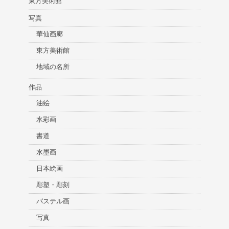
東方美術館
写真
華仙画廊
東方美術館
地域の名所
作品
油絵
水彩画
書道
水墨画
日本絵画
彫塑・彫刻
パステル画
写真