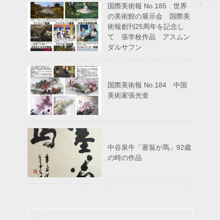
国際美術報 No.185 世界
の美術館の展示会 国際美
術報創刊25周年を記念し
て 張学枚作品 アスムン
ダルサフン
国際美術報 No.184 中国
美術家張光奎
中谷泉牛「塞翁が馬」92歳
の時の作品