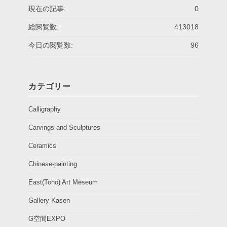
現在の記事:
0
総閲覧数:
413018
今日の閲覧数:
96
カテゴリー
Calligraphy
Carvings and Sculptures
Ceramics
Chinese-painting
East(Toho) Art Meseum
Gallery Kasen
G空間EXPO