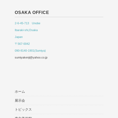
OSAKA OFFICE
2-6-45-713 Unobe
Ibaraki-shi,Osaka
Japan
〒567-0042
090-8140-1901(Sumiya)
sumiyakenji@yahoo.co.jp
ホーム
展示会
トピックス