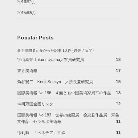
2016年1月
2015年5月
Popular Posts
最も訪問者が多かった記事 10 件 (過去 7 日間)
18
宇山卓栄 Takuei Uyama／客員研究員
17
東方美術館
15
角谷賢二 Kenji Sumiya ／所長兼研究員
13
国際美術報 No.186 ４面とも中国美術家周平の作品
12
坤輿万国全図リンク
国際美術報 No.183 世界の絵画展 徐恵君作品展 宋義
11
文作品 セラルボ美術館
11
徐剣鵬 「ベネチア」油絵