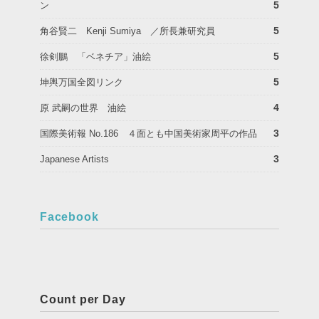
5
ン
5
角谷賢二 Kenji Sumiya ／所長兼研究員
5
徐剣鵬 「ベネチア」油絵
5
坤輿万国全図リンク
4
原 武嗣の世界 油絵
3
国際美術報 No.186 ４面とも中国美術家周平の作品
3
Japanese Artists
Facebook
Count per Day