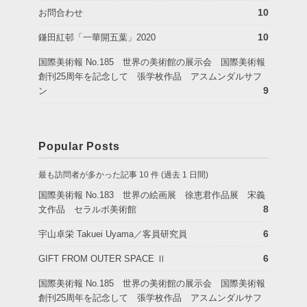
10
お問合わせ
10
鎌田紅邨「一華開五葉」2020
国際美術報 No.185 世界の美術館の展示会 国際美術報
創刊25周年を記念して 張学枚作品 アスムンダルサフ
9
ン
Popular Posts
最も訪問者が多かった記事 10 件 (過去 1 日間)
国際美術報 No.183 世界の絵画展 徐恵君作品展 宋義
8
文作品 セラルボ美術館
6
宇山卓栄 Takuei Uyama／客員研究員
6
GIFT FROM OUTER SPACE Ⅱ
国際美術報 No.185 世界の美術館の展示会 国際美術報
創刊25周年を記念して 張学枚作品 アスムンダルサフ