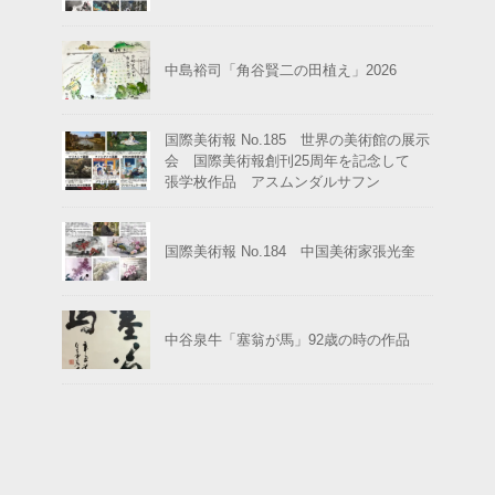
中島裕司「角谷賢二の田植え」2026
国際美術報 No.185 世界の美術館の展示
会 国際美術報創刊25周年を記念して
張学枚作品 アスムンダルサフン
国際美術報 No.184 中国美術家張光奎
中谷泉牛「塞翁が馬」92歳の時の作品