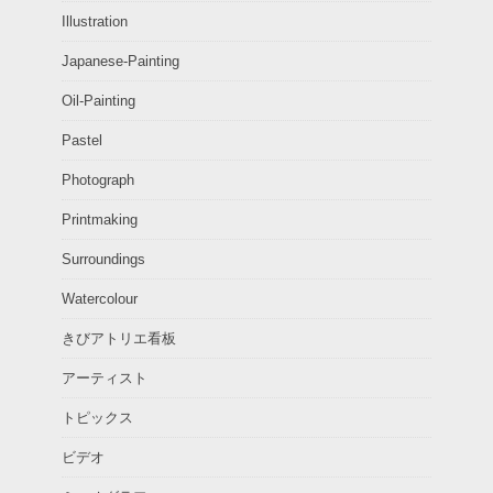
Illustration
Japanese-Painting
Oil-Painting
Pastel
Photograph
Printmaking
Surroundings
Watercolour
きびアトリエ看板
アーティスト
トピックス
ビデオ