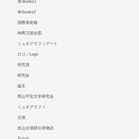
本/Books1
本/books2
国際美術報
坤輿万国全図
ミュオグラフィアート
ロゴ／Logo
研究員
研究会
論文
岡山平安文学研究会
ミュオグラフィ
古墳
造山古墳群伝承物語
石の会